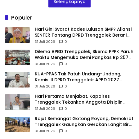
Selengkapnya
Populer
Hari Gini Syarat Kades Lulusan SMP? Aliansi
SENTER Tantang DPRD Trenggalek Berani
Gunakan Open Legal Policy!
31 Juli 2026
0
Dilema APBD Trenggalek, Skema PPPK Paruh
Waktu Mengemuka Demi Pangkas Rp 257
Miliar
31 Juli 2026
0
KUA-PPAS Tak Patuh Undang-Undang,
Komisi II DPRD Trenggalek: APBD 2027
Terancam Sanksi
31 Juli 2026
0
Hari Pertama Menjabat, Kapolres
Trenggalek Tekankan Anggota Disiplin
Hindari Pelanggaran
31 Juli 2026
0
​Rajut Semangat Gotong Royong, Demokrat
Trenggalek Gaungkan Gerakan Langit Biru
di Pantai Konang
31 Juli 2026
0