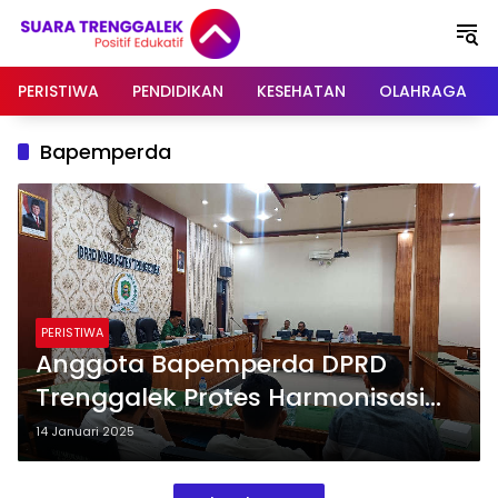
Langsung
ke
konten
PERISTIWA
PENDIDIKAN
KESEHATAN
OLAHRAGA
Bapemperda
PERISTIWA
Anggota Bapemperda DPRD
Trenggalek Protes Harmonisasi
Ranperda Kurang Waktu
14 Januari 2025