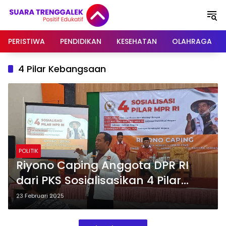
Langsung
ke
konten
PERISTIWA
PENDIDIKAN
KESEHATAN
OLAHRAGA
4 Pilar Kebangsaan
POLITIK
Riyono Caping Anggota DPR RI
dari PKS Sosialisasikan 4 Pilar
Kebangsaan di Trenggalek
23 Februari 2025