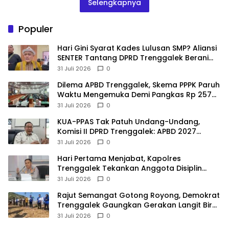
Selengkapnya
Populer
Hari Gini Syarat Kades Lulusan SMP? Aliansi
SENTER Tantang DPRD Trenggalek Berani
Gunakan Open Legal Policy!
31 Juli 2026
0
Dilema APBD Trenggalek, Skema PPPK Paruh
Waktu Mengemuka Demi Pangkas Rp 257
Miliar
31 Juli 2026
0
KUA-PPAS Tak Patuh Undang-Undang,
Komisi II DPRD Trenggalek: APBD 2027
Terancam Sanksi
31 Juli 2026
0
Hari Pertama Menjabat, Kapolres
Trenggalek Tekankan Anggota Disiplin
Hindari Pelanggaran
31 Juli 2026
0
​Rajut Semangat Gotong Royong, Demokrat
Trenggalek Gaungkan Gerakan Langit Biru
di Pantai Konang
31 Juli 2026
0