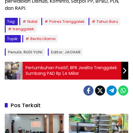
perwakilan Dishub, Kominfo, Satpol PP, BPBD, PLN,
dan RAPI.
Tag:
Natal
Polres Trenggalek
Tahun Baru
trenggalek
Topik:
Berita Utama
Penulis: RUDI YUNI
Editor: JAOHAR
Pertumbuhan Positif, BPR Jwalita Trenggalek
Sumbang PAD Rp 1,4 Miliar
Pos Terkait