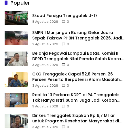
Populer
Skuad Persiga Trenggalek U-17
8 Agustus 2026
0
SMPN 1 Munjungan Borong Gelar Juara
Sepak Takraw PHBN Trenggalek 2026, Jadi
Modal Menuju POPDA Jatim
2 Agustus 2026
0
Belanja Pegawai Lampaui Batas, Komisi II
DPRD Trenggalek Nilai Pemda Salah Kaprah
dalam Perencanaan
3 Agustus 2026
0
CKG Trenggalek Capai 52,8 Persen, 26
Persen Peserta Berpotensi Alami Masalah
Kejiwaan
3 Agustus 2026
0
Realita 10 Perkara KDRT di PA Trenggalek:
Tak Hanya Istri, Suami Juga Jadi Korban
Kekerasan
3 Agustus 2026
0
Dinkes Trenggalek Siapkan Rp 6,7 Miliar
untuk Program Kesehatan Masyarakat di
2027
3 Agustus 2026
0