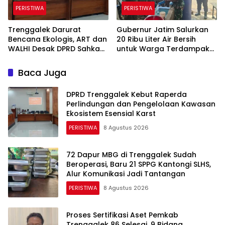
PERISTIWA
PERISTIWA
Trenggalek Darurat
Gubernur Jatim Salurkan
Bencana Ekologis, ART dan
20 Ribu Liter Air Bersih
WALHI Desak DPRD Sahkan
untuk Warga Terdampak
Perda Kawasan Karst
Kekeringan di Panggul
Trenggalek
Baca Juga
DPRD Trenggalek Kebut Raperda
Perlindungan dan Pengelolaan Kawasan
Ekosistem Esensial Karst
PERISTIWA
8 Agustus 2026
72 Dapur MBG di Trenggalek Sudah
Beroperasi, Baru 21 SPPG Kantongi SLHS,
Alur Komunikasi Jadi Tantangan
PERISTIWA
8 Agustus 2026
Proses Sertifikasi Aset Pemkab
Trenggalek 86 Selesai, 9 Bidang