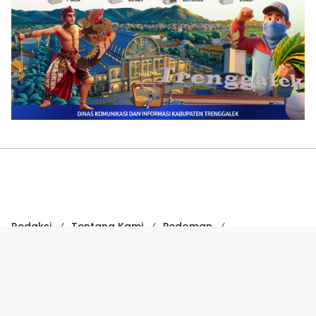
Redaksi
Tentang Kami
Pedoman
Hak Jawab
Kode Etik
Disclaimer
Kode Etik Jurnalistik
Perlindungan Profesi Wartawan
COPYRIGHT © 2024 SUARATRENGGALEK.COM