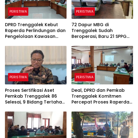
PERISTIWA
PERISTIWA
DPRD Trenggalek Kebut
72 Dapur MBG di
Raperda Perlindungan dan
Trenggalek Sudah
Pengelolaan Kawasan
Beroperasi, Baru 21 SPPG
Ekosistem Esensial Karst
Kantongi SLHS, Alur
Komunikasi Jadi
Tantangan
PERISTIWA
PERISTIWA
Proses Sertifikasi Aset
Deal, DPRD dan Pemkab
Pemkab Trenggalek 86
Trenggalek Komitmen
Selesai, 9 Bidang Tertahan
Percepat Proses Raperda
Administrasi
Kawasan Karst