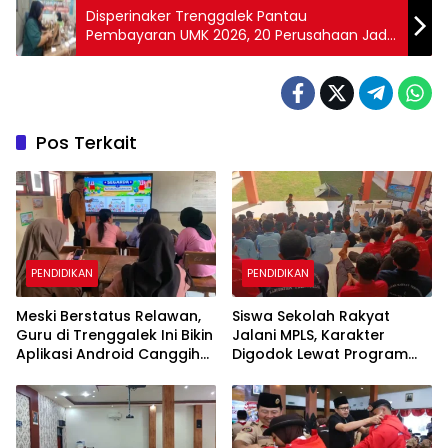
Disperinaker Trenggalek Pantau
Pembayaran UMK 2026, 20 Perusahaan Jadi
Sampel Pemberian Upah
Pos Terkait
PENDIDIKAN
PENDIDIKAN
Meski Berstatus Relawan,
Siswa Sekolah Rakyat
Guru di Trenggalek Ini Bikin
Jalani MPLS, Karakter
Aplikasi Android Canggih
Digodok Lewat Program
untuk Belajar Siswa
Taruna Bakti