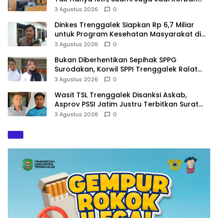
Kekerasan
3 Agustus 2026
0
Dinkes Trenggalek Siapkan Rp 6,7 Miliar
untuk Program Kesehatan Masyarakat di
2027
3 Agustus 2026
0
Bukan Diberhentikan Sepihak SPPG
Surodakan, Korwil SPPI Trenggalek Ralat
Pernyataan Soal Permata Umat Tolak MBG
3 Agustus 2026
0
Wasit TSL Trenggalek Disanksi Askab,
Asprov PSSI Jatim Justru Terbitkan Surat
Tugas di Hari yang Sama
3 Agustus 2026
0