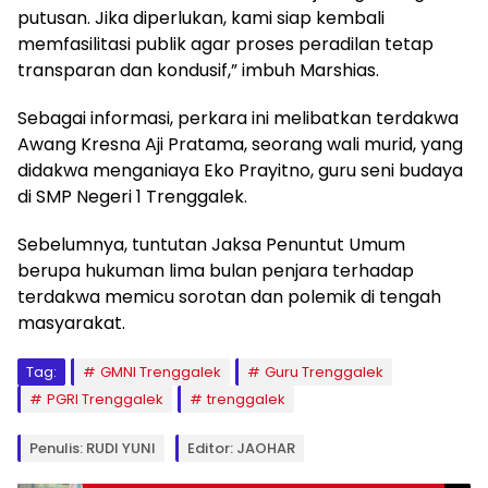
putusan. Jika diperlukan, kami siap kembali
memfasilitasi publik agar proses peradilan tetap
transparan dan kondusif,” imbuh Marshias.
Sebagai informasi, perkara ini melibatkan terdakwa
Awang Kresna Aji Pratama, seorang wali murid, yang
didakwa menganiaya Eko Prayitno, guru seni budaya
di SMP Negeri 1 Trenggalek.
Sebelumnya, tuntutan Jaksa Penuntut Umum
berupa hukuman lima bulan penjara terhadap
terdakwa memicu sorotan dan polemik di tengah
masyarakat.
Tag:
GMNI Trenggalek
Guru Trenggalek
PGRI Trenggalek
trenggalek
Penulis: RUDI YUNI
Editor: JAOHAR