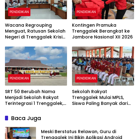
PENDIDIKAN
PENDIDIKAN
Wacana Regrouping
Kontingen Pramuka
Menguat, Ratusan Sekolah
Trenggalek Berangkat ke
Negeri di Trenggalek Krisis
Jambore Nasional XII 2026
Murid Baru
PENDIDIKAN
PENDIDIKAN
SRT 50 Berubah Nama
Sekolah Rakyat
Menjadi Sekolah Rakyat
Trenggalek Mulai MPLS,
Terintegrasi 1 Trenggalek,
Siswa Paling Banyak dari
Nomenklatur Berubah
Panggul dan Gandusari
Baca Juga
Meski Berstatus Relawan, Guru di
Trenggalek Ini Bikin Aplikasi Android