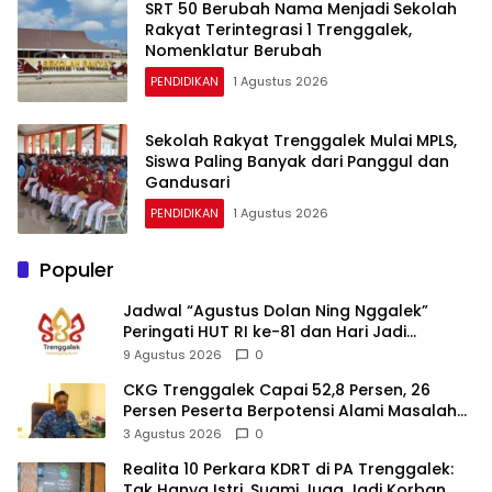
SRT 50 Berubah Nama Menjadi Sekolah
Rakyat Terintegrasi 1 Trenggalek,
Nomenklatur Berubah
PENDIDIKAN
1 Agustus 2026
Sekolah Rakyat Trenggalek Mulai MPLS,
Siswa Paling Banyak dari Panggul dan
Gandusari
PENDIDIKAN
1 Agustus 2026
Populer
Jadwal “Agustus Dolan Ning Nggalek”
Peringati HUT RI ke-81 dan Hari Jadi
Trenggalek ke-832
9 Agustus 2026
0
CKG Trenggalek Capai 52,8 Persen, 26
Persen Peserta Berpotensi Alami Masalah
Kejiwaan
3 Agustus 2026
0
Realita 10 Perkara KDRT di PA Trenggalek:
Tak Hanya Istri, Suami Juga Jadi Korban