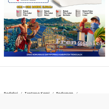
Redaksi
Tentang Kami
Pedoman
Hak Jawab
Kode Etik
Disclaimer
Kode Etik Jurnalistik
Perlindungan Profesi Wartawan