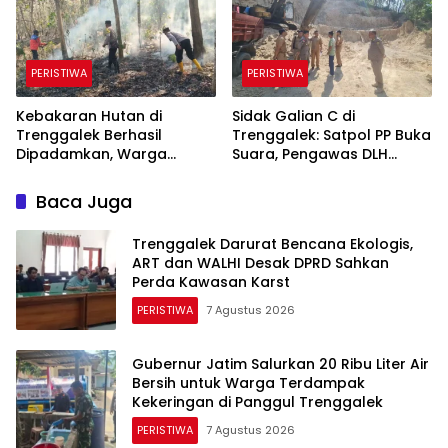
PERISTIWA
PERISTIWA
Kebakaran Hutan di
Sidak Galian C di
Trenggalek Berhasil
Trenggalek: Satpol PP Buka
Dipadamkan, Warga
Suara, Pengawas DLH
Diimbau Waspada
Justru Enggan Bicara
Karhutla
Baca Juga
Trenggalek Darurat Bencana Ekologis,
ART dan WALHI Desak DPRD Sahkan
Perda Kawasan Karst
PERISTIWA
7 Agustus 2026
Gubernur Jatim Salurkan 20 Ribu Liter Air
Bersih untuk Warga Terdampak
Kekeringan di Panggul Trenggalek
PERISTIWA
7 Agustus 2026