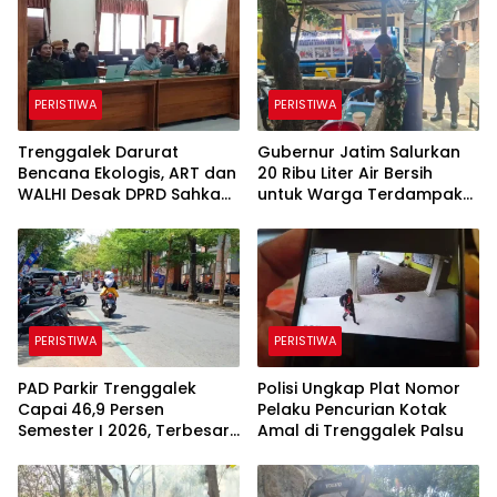
PERISTIWA
PERISTIWA
Trenggalek Darurat
Gubernur Jatim Salurkan
Bencana Ekologis, ART dan
20 Ribu Liter Air Bersih
WALHI Desak DPRD Sahkan
untuk Warga Terdampak
Perda Kawasan Karst
Kekeringan di Panggul
Trenggalek
PERISTIWA
PERISTIWA
PAD Parkir Trenggalek
Polisi Ungkap Plat Nomor
Capai 46,9 Persen
Pelaku Pencurian Kotak
Semester I 2026, Terbesar
Amal di Trenggalek Palsu
dari Parkir Berlangganan