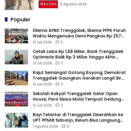
PERISTIWA
6 Agustus 2026
Populer
Dilema APBD Trenggalek, Skema PPPK Paruh
Waktu Mengemuka Demi Pangkas Rp 257
Miliar
31 Juli 2026
0
Cetak Laba Rp 1,58 Miliar, Bank Trenggalek
Optimistis Bidik Rp 3 Miliar hingga Akhir
Tahun
31 Juli 2026
0
​Rajut Semangat Gotong Royong, Demokrat
Trenggalek Gaungkan Gerakan Langit Biru
di Pantai Konang
31 Juli 2026
0
Sekolah Rakyat Trenggalek Gelar Open
House, Para Siswa Mulai Tempati Gedung
Baru
31 Juli 2026
0
Bayi Telantar di Trenggalek Diserahkan ke
UPT PPSAB Sidoarjo, Belum Bisa Langsung
Diadopsi
1 Agustus 2026
0