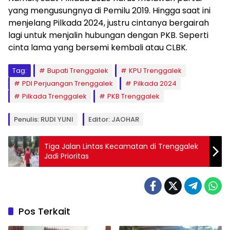
yang mengusungnya di Pemilu 2019. Hingga saat ini
menjelang Pilkada 2024, justru cintanya bergairah
lagi untuk menjalin hubungan dengan PKB. Seperti
cinta lama yang bersemi kembali atau CLBK.
Tag:
Bupati Trenggalek
KPU Trenggalek
PDI Perjuangan Trenggalek
Pilkada 2024
Pilkada Trenggalek
PKB Trenggalek
Penulis: RUDI YUNI
Editor: JAOHAR
Tiga Jalan Lintas Kecamatan di Trenggalek
Jadi Prioritas
Pos Terkait