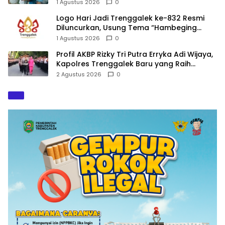
Hasil Penyelidikan
1 Agustus 2026
0
Logo Hari Jadi Trenggalek ke-832 Resmi
Diluncurkan, Usung Tema “Hambeging
Bumi” Gaungkan Harmoni dengan Alam
1 Agustus 2026
0
Profil AKBP Rizky Tri Putra Erryka Adi Wijaya,
Kapolres Trenggalek Baru yang Raih
Hattrick Pin Emas Kapolri
2 Agustus 2026
0