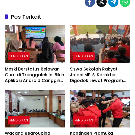
Pos Terkait
PENDIDIKAN
PENDIDIKAN
Meski Berstatus Relawan,
Siswa Sekolah Rakyat
Guru di Trenggalek Ini Bikin
Jalani MPLS, Karakter
Aplikasi Android Canggih
Digodok Lewat Program
untuk Belajar Siswa
Taruna Bakti
PENDIDIKAN
PENDIDIKAN
Wacana Regrouping
Kontingen Pramuka