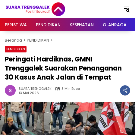
Langsung
ke
konten
PERISTIWA
PENDIDIKAN
KESEHATAN
OLAHRAGA
Beranda
PENDIDIKAN
PENDIDIKAN
Peringati Hardiknas, GMNI
Trenggalek Suarakan Penanganan
30 Kasus Anak Jalan di Tempat
SUARA TRENGGALEK
3 Min Baca
13 Mei 2026