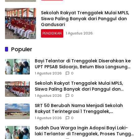
Sekolah Rakyat Trenggalek Mulai MPLS,
Siswa Paling Banyak dari Panggul dan
Gandusari
PENDIDIKAN
1 Agustus 2026
Populer
Bayi Telantar di Trenggalek Diserahkan ke
UPT PPSAB Sidoarjo, Belum Bisa Langsung
Diadopsi
1 Agustus 2026
0
Sekolah Rakyat Trenggalek Mulai MPLS,
Siswa Paling Banyak dari Panggul dan
Gandusari
1 Agustus 2026
0
SRT 50 Berubah Nama Menjadi Sekolah
Rakyat Terintegrasi 1 Trenggalek,
Nomenklatur Berubah
1 Agustus 2026
0
Sudah Dua Warga Ingin Adopsi Bayi Laki-
laki Terlantar di Trenggalek, Proses Tunggu