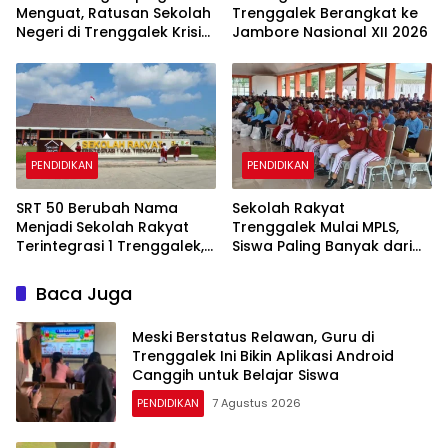
Menguat, Ratusan Sekolah
Trenggalek Berangkat ke
Negeri di Trenggalek Krisis
Jambore Nasional XII 2026
Murid Baru
PENDIDIKAN
PENDIDIKAN
SRT 50 Berubah Nama
Sekolah Rakyat
Menjadi Sekolah Rakyat
Trenggalek Mulai MPLS,
Terintegrasi 1 Trenggalek,
Siswa Paling Banyak dari
Nomenklatur Berubah
Panggul dan Gandusari
Baca Juga
Meski Berstatus Relawan, Guru di
Trenggalek Ini Bikin Aplikasi Android
Canggih untuk Belajar Siswa
PENDIDIKAN
7 Agustus 2026