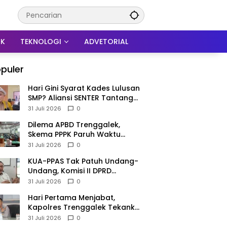
IK
TEKNOLOGI
ADVETORIAL
puler
Hari Gini Syarat Kades Lulusan
SMP? Aliansi SENTER Tantang
DPRD Trenggalek Berani
31 Juli 2026
0
Gunakan Open Legal Policy!
Dilema APBD Trenggalek,
Skema PPPK Paruh Waktu
Mengemuka Demi Pangkas Rp
31 Juli 2026
0
257 Miliar
KUA-PPAS Tak Patuh Undang-
Undang, Komisi II DPRD
Trenggalek: APBD 2027
31 Juli 2026
0
Terancam Sanksi
Hari Pertama Menjabat,
Kapolres Trenggalek Tekankan
Anggota Disiplin Hindari
31 Juli 2026
0
Pelanggaran