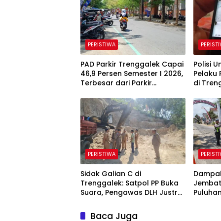
PERISTIWA
PERIST
PAD Parkir Trenggalek Capai
Polisi 
46,9 Persen Semester I 2026,
Pelaku 
Terbesar dari Parkir
di Tren
Berlangganan
PERISTIWA
PERIST
Sidak Galian C di
Dampak
Trenggalek: Satpol PP Buka
Jembat
Suara, Pengawas DLH Justru
Puluhan
Enggan Bicara
di Tren
Kerusa
Baca Juga