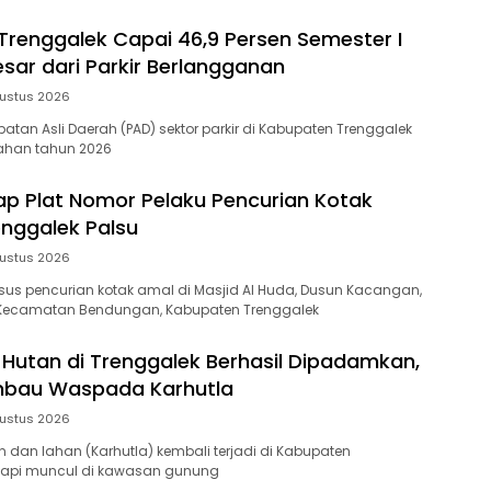
 Trenggalek Capai 46,9 Persen Semester I
esar dari Parkir Berlangganan
ustus 2026
atan Asli Daerah (PAD) sektor parkir di Kabupaten Trenggalek
ahan tahun 2026
kap Plat Nomor Pelaku Pencurian Kotak
enggalek Palsu
ustus 2026
us pencurian kotak amal di Masjid Al Huda, Dusun Kacangan,
Kecamatan Bendungan, Kabupaten Trenggalek
Hutan di Trenggalek Berhasil Dipadamkan,
mbau Waspada Karhutla
ustus 2026
 dan lahan (Karhutla) kembali terjadi di Kabupaten
ik api muncul di kawasan gunung