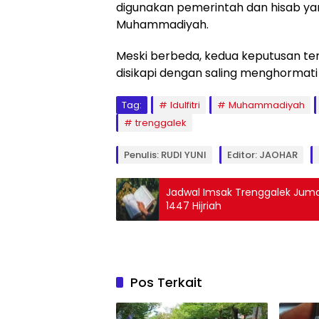
digunakan pemerintah dan hisab y
Muhammadiyah.
Meski berbeda, kedua keputusan te
disikapi dengan saling menghormati
Tag:
Idulfitri
Muhammadiyah
trenggalek
Penulis: RUDI YUNI
Editor: JAOHAR
Jadwal Imsak Trenggalek Jum
1447 Hijriah
Pos Terkait