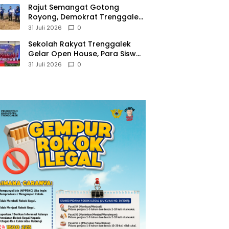
​Rajut Semangat Gotong
Royong, Demokrat Trenggalek
Gaungkan Gerakan Langit Biru
31 Juli 2026
0
di Pantai Konang
Sekolah Rakyat Trenggalek
Gelar Open House, Para Siswa
Mulai Tempati Gedung Baru
31 Juli 2026
0