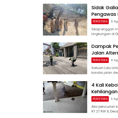
Sidak Galia
Pengawas D
PERISTIWA
6 Ag
Sikap enggan m
Lingkungan di D
Dampak Per
Jalan Alter
PERISTIWA
6 Ag
Satuan Lalu Lin
kondisi jalan de
4 Kali Kebo
Kehilangan
PERISTIWA
5 Ag
Aksi pencurian 
RT 27 RW 9, De