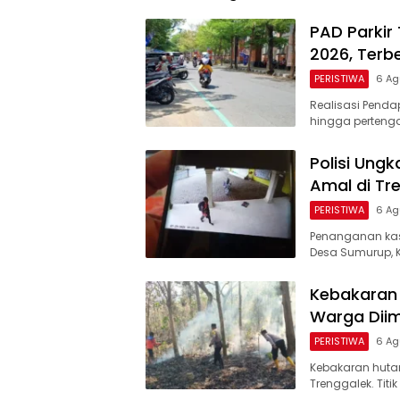
PAD Parkir
2026, Terb
PERISTIWA
6 Ag
Realisasi Pendap
hingga perteng
Polisi Ung
Amal di Tr
PERISTIWA
6 Ag
Penanganan kas
Desa Sumurup, 
Kebakaran 
Warga Dii
PERISTIWA
6 Ag
Kebakaran hutan
Trenggalek. Tit