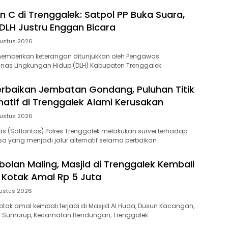
n C di Trenggalek: Satpol PP Buka Suara,
LH Justru Enggan Bicara
ustus 2026
emberikan keterangan ditunjukkan oleh Pengawas
inas Lingkungan Hidup (DLH) Kabupaten Trenggalek
baikan Jembatan Gondang, Puluhan Titik
natif di Trenggalek Alami Kerusakan
ustus 2026
tas (Satlantas) Polres Trenggalek melakukan survei terhadap
sa yang menjadi jalur alternatif selama perbaikan
bolan Maling, Masjid di Trenggalek Kembali
 Kotak Amal Rp 5 Juta
ustus 2026
kotak amal kembali terjadi di Masjid Al Huda, Dusun Kacangan,
sa Sumurup, Kecamatan Bendungan, Trenggalek.