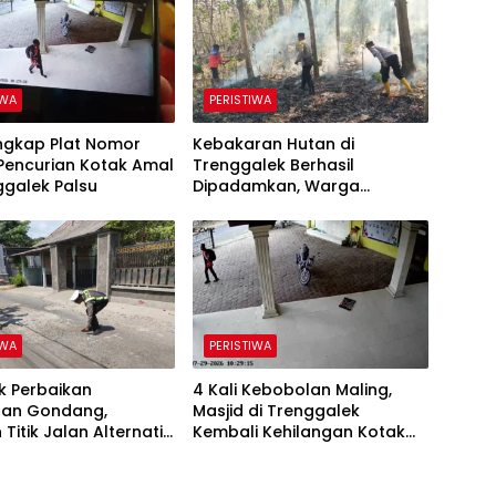
IWA
PERISTIWA
Ungkap Plat Nomor
Kebakaran Hutan di
Pencurian Kotak Amal
Trenggalek Berhasil
ggalek Palsu
Dipadamkan, Warga
Diimbau Waspada Karhutla
IWA
PERISTIWA
 Perbaikan
4 Kali Kebobolan Maling,
an Gondang,
Masjid di Trenggalek
 Titik Jalan Alternatif
Kembali Kehilangan Kotak
ggalek Alami
Amal Rp 5 Juta
kan