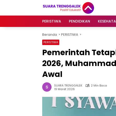
Langsung
ke
konten
PERISTIWA
PENDIDIKAN
KESEHAT
Beranda
PERISTIWA
PERISTIWA
Pemerintah Tetapka
2026, Muhammadi
Awal
SUARA TRENGGALEK
2 Min Baca
19 Maret 2026