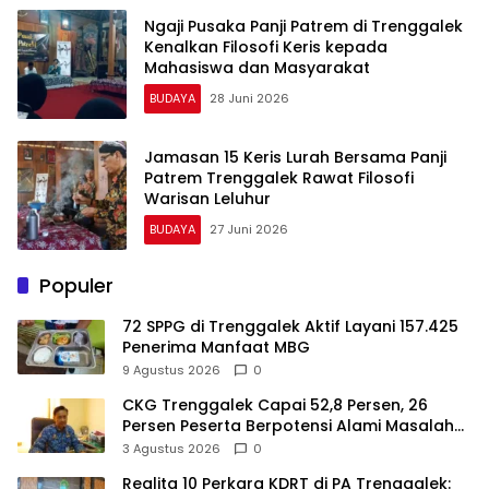
Ngaji Pusaka Panji Patrem di Trenggalek
Kenalkan Filosofi Keris kepada
Mahasiswa dan Masyarakat
BUDAYA
28 Juni 2026
Jamasan 15 Keris Lurah Bersama Panji
Patrem Trenggalek Rawat Filosofi
Warisan Leluhur
BUDAYA
27 Juni 2026
Populer
72 SPPG di Trenggalek Aktif Layani 157.425
Penerima Manfaat MBG
9 Agustus 2026
0
CKG Trenggalek Capai 52,8 Persen, 26
Persen Peserta Berpotensi Alami Masalah
Kejiwaan
3 Agustus 2026
0
Realita 10 Perkara KDRT di PA Trenggalek: