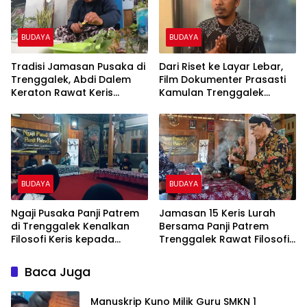
BUDAYA
BUDAYA
Tradisi Jamasan Pusaka di
Dari Riset ke Layar Lebar,
Trenggalek, Abdi Dalem
Film Dokumenter Prasasti
Keraton Rawat Keris
Kamulan Trenggalek
hingga Manuskrip Kuno
Diluncurkan
BUDAYA
BUDAYA
Ngaji Pusaka Panji Patrem
Jamasan 15 Keris Lurah
di Trenggalek Kenalkan
Bersama Panji Patrem
Filosofi Keris kepada
Trenggalek Rawat Filosofi
Mahasiswa dan
Warisan Leluhur
Masyarakat
Baca Juga
Manuskrip Kuno Milik Guru SMKN 1