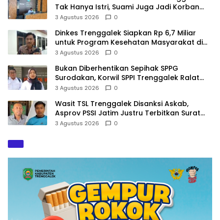
Tak Hanya Istri, Suami Juga Jadi Korban
Kekerasan
3 Agustus 2026
0
Dinkes Trenggalek Siapkan Rp 6,7 Miliar
untuk Program Kesehatan Masyarakat di
2027
3 Agustus 2026
0
Bukan Diberhentikan Sepihak SPPG
Surodakan, Korwil SPPI Trenggalek Ralat
Pernyataan Soal Permata Umat Tolak MBG
3 Agustus 2026
0
Wasit TSL Trenggalek Disanksi Askab,
Asprov PSSI Jatim Justru Terbitkan Surat
Tugas di Hari yang Sama
3 Agustus 2026
0