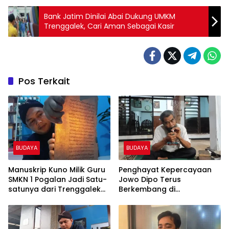
Bank Jatim Dinilai Abai Dukung UMKM
Trenggalek, Cari Aman Sebagai Kasir
Pos Terkait
BUDAYA
BUDAYA
Manuskrip Kuno Milik Guru
Penghayat Kepercayaan
SMKN 1 Pogalan Jadi Satu-
Jowo Dipo Terus
satunya dari Trenggalek
Berkembang di
yang Terdaftar di
Trenggalek, Rutin Gelar
Perpusnas
Pertemuan hingga
Ruwatan Suro