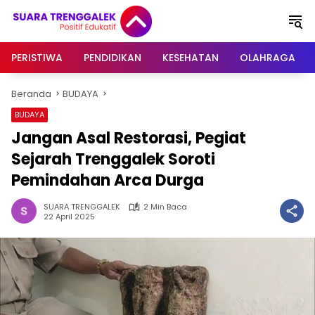
Langsung
ke
konten
PERISTIWA
PENDIDIKAN
KESEHATAN
OLAHRAGA
Beranda
BUDAYA
BUDAYA
Jangan Asal Restorasi, Pegiat
Sejarah Trenggalek Soroti
Pemindahan Arca Durga
SUARA TRENGGALEK
2 Min Baca
22 April 2025