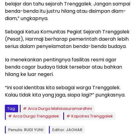
belajar dan tahu sejarah Trenggalek. Jangan sampai
benda-benda itu justru hilang atau disimpan diam-
diam,” ungkapnya.
Sebagai Ketua Komunitas Pegiat Sejarah Trenggalek
(Pesat), Harmaji berharap pemerintah daerah lebih
serius dalam penyelamatan benda-benda budaya.
Ia menekankan pentingnya fasilitas resmi agar
benda cagar budaya tidak tersebar atau bahkan
hilang ke luar negeri.
“Ini soal identitas kita sebagai warga Trenggalek.
Kalau tidak kita yang jaga, siapa lagi?” pungkasnya.
Tag:
Arca Durga Mahisasuramardhini
Arca Durga Trenggalek
Kapolres Trenggalek
Penulis: RUDI YUNI
Editor: JAOHAR