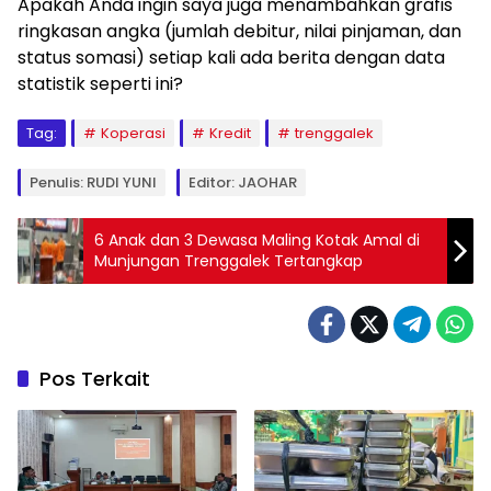
Apakah Anda ingin saya juga menambahkan grafis
ringkasan angka (jumlah debitur, nilai pinjaman, dan
status somasi) setiap kali ada berita dengan data
statistik seperti ini?
Tag:
Koperasi
Kredit
trenggalek
Penulis: RUDI YUNI
Editor: JAOHAR
6 Anak dan 3 Dewasa Maling Kotak Amal di
Munjungan Trenggalek Tertangkap
Pos Terkait