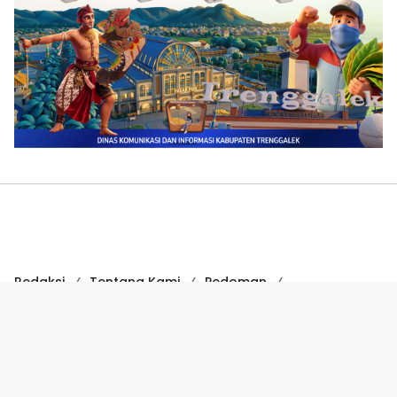
Redaksi
Tentang Kami
Pedoman
Hak Jawab
Kode Etik
Disclaimer
Kode Etik Jurnalistik
Perlindungan Profesi Wartawan
COPYRIGHT © 2024 SUARATRENGGALEK.COM