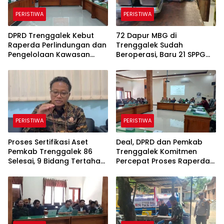
PERISTIWA
PERISTIWA
DPRD Trenggalek Kebut
72 Dapur MBG di
Raperda Perlindungan dan
Trenggalek Sudah
Pengelolaan Kawasan
Beroperasi, Baru 21 SPPG
Ekosistem Esensial Karst
Kantongi SLHS, Alur
Komunikasi Jadi
Tantangan
PERISTIWA
PERISTIWA
Proses Sertifikasi Aset
Deal, DPRD dan Pemkab
Pemkab Trenggalek 86
Trenggalek Komitmen
Selesai, 9 Bidang Tertahan
Percepat Proses Raperda
Administrasi
Kawasan Karst