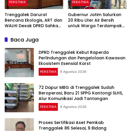
PERISTIWA
PERISTIWA
Trenggalek Darurat
Gubernur Jatim Salurkan
Bencana Ekologis, ART dan
20 Ribu Liter Air Bersih
WALHI Desak DPRD Sahkan
untuk Warga Terdampak
Perda Kawasan Karst
Kekeringan di Panggul
Trenggalek
Baca Juga
DPRD Trenggalek Kebut Raperda
Perlindungan dan Pengelolaan Kawasan
Ekosistem Esensial Karst
PERISTIWA
8 Agustus 2026
72 Dapur MBG di Trenggalek Sudah
Beroperasi, Baru 21 SPPG Kantongi SLHS,
Alur Komunikasi Jadi Tantangan
PERISTIWA
8 Agustus 2026
Proses Sertifikasi Aset Pemkab
Trenggalek 86 Selesai, 9 Bidang