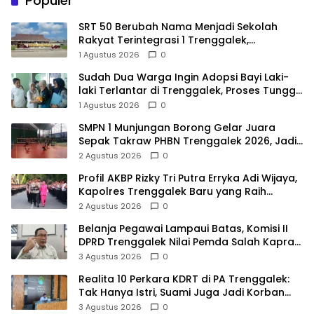
Populer
SRT 50 Berubah Nama Menjadi Sekolah
Rakyat Terintegrasi 1 Trenggalek,
Nomenklatur Berubah
1 Agustus 2026
0
Sudah Dua Warga Ingin Adopsi Bayi Laki-
laki Terlantar di Trenggalek, Proses Tunggu
Hasil Penyelidikan
1 Agustus 2026
0
SMPN 1 Munjungan Borong Gelar Juara
Sepak Takraw PHBN Trenggalek 2026, Jadi
Modal Menuju POPDA Jatim
2 Agustus 2026
0
Profil AKBP Rizky Tri Putra Erryka Adi Wijaya,
Kapolres Trenggalek Baru yang Raih
Hattrick Pin Emas Kapolri
2 Agustus 2026
0
Belanja Pegawai Lampaui Batas, Komisi II
DPRD Trenggalek Nilai Pemda Salah Kaprah
dalam Perencanaan
3 Agustus 2026
0
Realita 10 Perkara KDRT di PA Trenggalek:
Tak Hanya Istri, Suami Juga Jadi Korban
Kekerasan
3 Agustus 2026
0