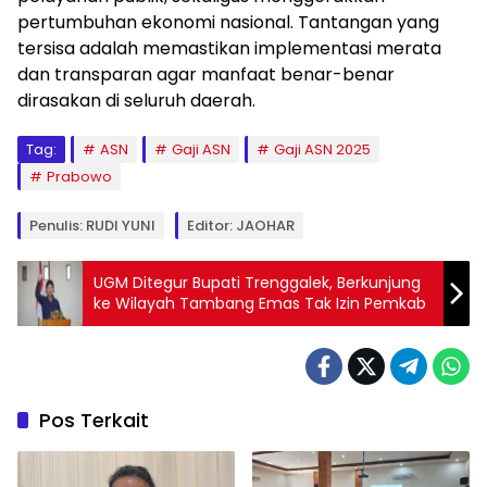
pertumbuhan ekonomi nasional. Tantangan yang
tersisa adalah memastikan implementasi merata
dan transparan agar manfaat benar-benar
dirasakan di seluruh daerah.
Tag:
ASN
Gaji ASN
Gaji ASN 2025
Prabowo
Penulis: RUDI YUNI
Editor: JAOHAR
UGM Ditegur Bupati Trenggalek, Berkunjung
ke Wilayah Tambang Emas Tak Izin Pemkab
Pos Terkait