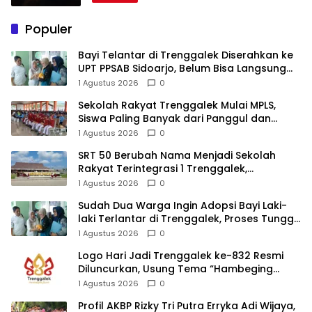
Populer
Bayi Telantar di Trenggalek Diserahkan ke
UPT PPSAB Sidoarjo, Belum Bisa Langsung
Diadopsi
1 Agustus 2026
0
Sekolah Rakyat Trenggalek Mulai MPLS,
Siswa Paling Banyak dari Panggul dan
Gandusari
1 Agustus 2026
0
SRT 50 Berubah Nama Menjadi Sekolah
Rakyat Terintegrasi 1 Trenggalek,
Nomenklatur Berubah
1 Agustus 2026
0
Sudah Dua Warga Ingin Adopsi Bayi Laki-
laki Terlantar di Trenggalek, Proses Tunggu
Hasil Penyelidikan
1 Agustus 2026
0
Logo Hari Jadi Trenggalek ke-832 Resmi
Diluncurkan, Usung Tema “Hambeging
Bumi” Gaungkan Harmoni dengan Alam
1 Agustus 2026
0
Profil AKBP Rizky Tri Putra Erryka Adi Wijaya,