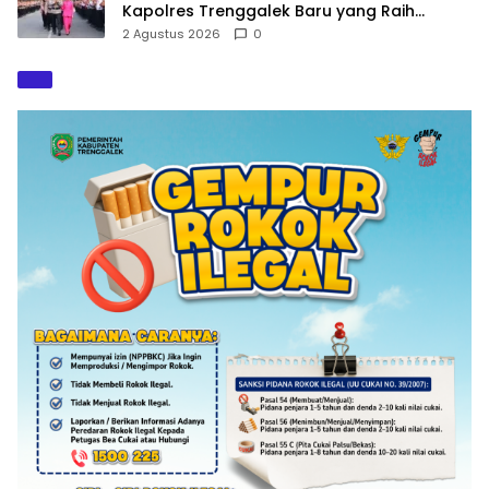
Kapolres Trenggalek Baru yang Raih
Hattrick Pin Emas Kapolri
2 Agustus 2026
0