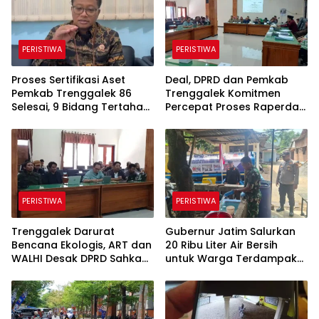
PERISTIWA
PERISTIWA
Proses Sertifikasi Aset
Deal, DPRD dan Pemkab
Pemkab Trenggalek 86
Trenggalek Komitmen
Selesai, 9 Bidang Tertahan
Percepat Proses Raperda
Administrasi
Kawasan Karst
PERISTIWA
PERISTIWA
Trenggalek Darurat
Gubernur Jatim Salurkan
Bencana Ekologis, ART dan
20 Ribu Liter Air Bersih
WALHI Desak DPRD Sahkan
untuk Warga Terdampak
Perda Kawasan Karst
Kekeringan di Panggul
Trenggalek