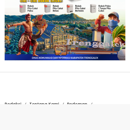
Redaksi
Tentang Kami
Pedoman
Hak Jawab
Kode Etik
Disclaimer
Kode Etik Jurnalistik
Perlindungan Profesi Wartawan
COPYRIGHT © 2024 SUARATRENGGALEK.COM