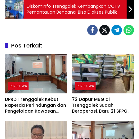
Diskominfo Trenggalek Kembangkan CCTV
Pemantauan Bencana, Bisa Diakses Publik
Pos Terkait
PERISTIWA
PERISTIWA
DPRD Trenggalek Kebut
72 Dapur MBG di
Raperda Perlindungan dan
Trenggalek Sudah
Pengelolaan Kawasan
Beroperasi, Baru 21 SPPG
Ekosistem Esensial Karst
Kantongi SLHS, Alur
Komunikasi Jadi
Tantangan