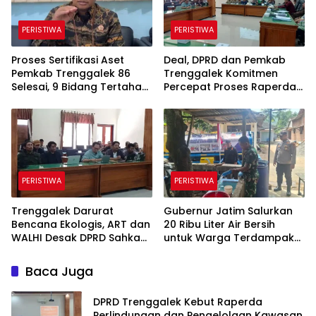
PERISTIWA
PERISTIWA
Proses Sertifikasi Aset
Deal, DPRD dan Pemkab
Pemkab Trenggalek 86
Trenggalek Komitmen
Selesai, 9 Bidang Tertahan
Percepat Proses Raperda
Administrasi
Kawasan Karst
PERISTIWA
PERISTIWA
Trenggalek Darurat
Gubernur Jatim Salurkan
Bencana Ekologis, ART dan
20 Ribu Liter Air Bersih
WALHI Desak DPRD Sahkan
untuk Warga Terdampak
Perda Kawasan Karst
Kekeringan di Panggul
Trenggalek
Baca Juga
DPRD Trenggalek Kebut Raperda
Perlindungan dan Pengelolaan Kawasan