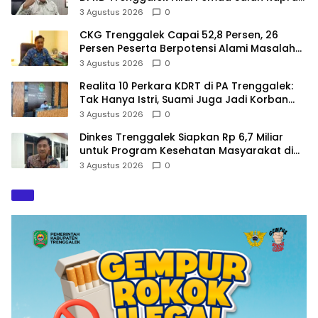
dalam Perencanaan
3 Agustus 2026
0
CKG Trenggalek Capai 52,8 Persen, 26
Persen Peserta Berpotensi Alami Masalah
Kejiwaan
3 Agustus 2026
0
Realita 10 Perkara KDRT di PA Trenggalek:
Tak Hanya Istri, Suami Juga Jadi Korban
Kekerasan
3 Agustus 2026
0
Dinkes Trenggalek Siapkan Rp 6,7 Miliar
untuk Program Kesehatan Masyarakat di
2027
3 Agustus 2026
0