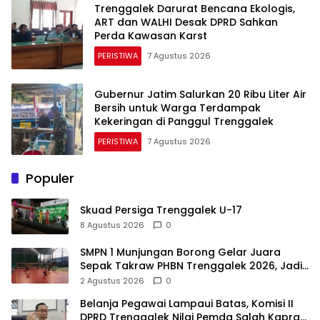
Trenggalek Darurat Bencana Ekologis,
ART dan WALHI Desak DPRD Sahkan
Perda Kawasan Karst
PERISTIWA
7 Agustus 2026
Gubernur Jatim Salurkan 20 Ribu Liter Air
Bersih untuk Warga Terdampak
Kekeringan di Panggul Trenggalek
PERISTIWA
7 Agustus 2026
Populer
Skuad Persiga Trenggalek U-17
8 Agustus 2026
0
SMPN 1 Munjungan Borong Gelar Juara
Sepak Takraw PHBN Trenggalek 2026, Jadi
Modal Menuju POPDA Jatim
2 Agustus 2026
0
Belanja Pegawai Lampaui Batas, Komisi II
DPRD Trenggalek Nilai Pemda Salah Kaprah