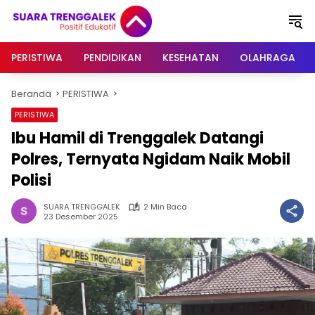
Langsung
ke
konten
PERISTIWA
PENDIDIKAN
KESEHATAN
OLAHRAGA
Beranda
PERISTIWA
PERISTIWA
Ibu Hamil di Trenggalek Datangi
Polres, Ternyata Ngidam Naik Mobil
Polisi
SUARA TRENGGALEK
2 Min Baca
23 Desember 2025