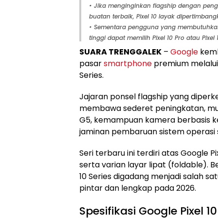
• Jika menginginkan flagship dengan pen
buatan terbaik, Pixel 10 layak dipertimbang
• Sementara pengguna yang membutuhkan 
tinggi dapat memilih Pixel 10 Pro atau Pixel 
SUARA TRENGGALEK
–
Google
kemb
pasar
smartphone
premium melalui 
Series.
Jajaran ponsel flagship yang diperk
membawa sederet peningkatan, mula
G5, kemampuan kamera berbasis ke
jaminan pembaruan sistem operasi 
Seri terbaru ini terdiri atas Google Pixe
serta varian layar lipat (foldable). B
10 Series digadang menjadi salah sa
pintar dan lengkap pada 2026.
Spesifikasi Google Pixel 10