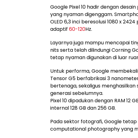
Google Pixel 10 hadir dengan desai
yang nyaman digenggam. Smartphon
OLED 6,3 inci beresolusi 1080 x 2424
adaptif
60-120
Hz.
Layarnya juga mampu mencapai tin
nits serta telah dilindungi Corning G
tetap nyaman digunakan di luar rua
Untuk performa, Google membekali 
Tensor G5 berfabrikasi 3 nanometer y
bertenaga, sekaligus menghasilkan su
generasi sebelumnya.
Pixel 10 dipadukan dengan RAM 12 G
internal 128 GB dan 256 GB.
Pada sektor fotografi, Google teta
computational photography yang menj