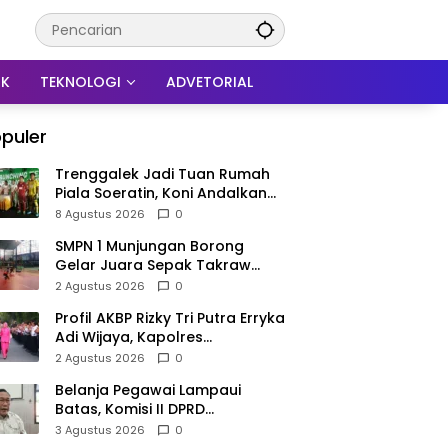
IK
TEKNOLOGI
ADVETORIAL
puler
Trenggalek Jadi Tuan Rumah
Piala Soeratin, Koni Andalkan
Skuad Pemain Lokal U-17
8 Agustus 2026
0
SMPN 1 Munjungan Borong
Gelar Juara Sepak Takraw
PHBN Trenggalek 2026, Jadi
2 Agustus 2026
0
Modal Menuju POPDA Jatim
Profil AKBP Rizky Tri Putra Erryka
Adi Wijaya, Kapolres
Trenggalek Baru yang Raih
2 Agustus 2026
0
Hattrick Pin Emas Kapolri
Belanja Pegawai Lampaui
Batas, Komisi II DPRD
Trenggalek Nilai Pemda Salah
3 Agustus 2026
0
Kaprah dalam Perencanaan