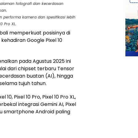
galaman fotografi dan kecerdasan
kan.
performa kamera dan spesifikasi lebih
10 Pro XL.
ali memperkuat posisinya di
kehadiran Google Pixel 10
enalkan pada Agustus 2025 ini
i dari chipset terbaru Tensor
cerdasan buatan (AI), hingga
selama tujuh tahun.
l 10, Pixel 10 Pro, Pixel 10 Pro XL,
erbekal integrasi Gemini AI, Pixel
tu smartphone Android paling