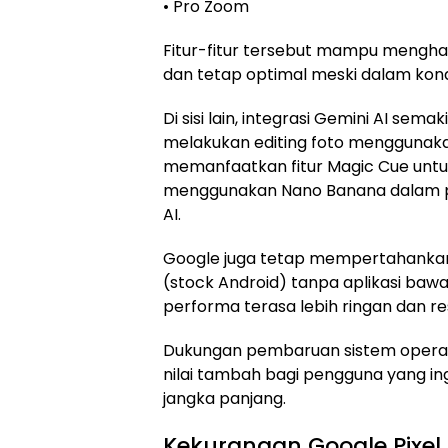
• Pro Zoom
Fitur-fitur tersebut mampu menghasi
dan tetap optimal meski dalam kond
Di sisi lain, integrasi Gemini AI sem
melakukan editing foto menggunaka
memanfaatkan fitur Magic Cue untuk
menggunakan Nano Banana dalam 
AI.
Google juga tetap mempertahanka
(stock Android) tanpa aplikasi baw
performa terasa lebih ringan dan re
Dukungan pembaruan sistem operasi
nilai tambah bagi pengguna yang i
jangka panjang.
Kekurangan Google Pixel 