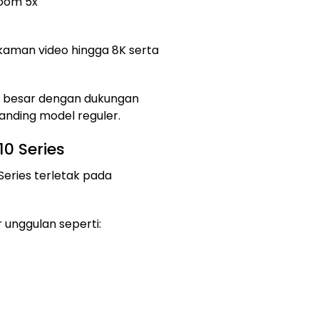
zoom 5x
kaman video hingga 8K serta
bih besar dengan dukungan
anding model reguler.
0 Series
 Series terletak pada
 unggulan seperti: