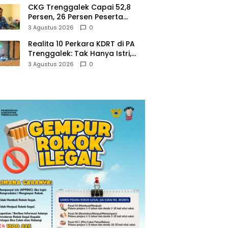
CKG Trenggalek Capai 52,8
Persen, 26 Persen Peserta
Berpotensi Alami Masalah
3 Agustus 2026
0
Kejiwaan
Realita 10 Perkara KDRT di PA
Trenggalek: Tak Hanya Istri,
Suami Juga Jadi Korban
3 Agustus 2026
0
Kekerasan