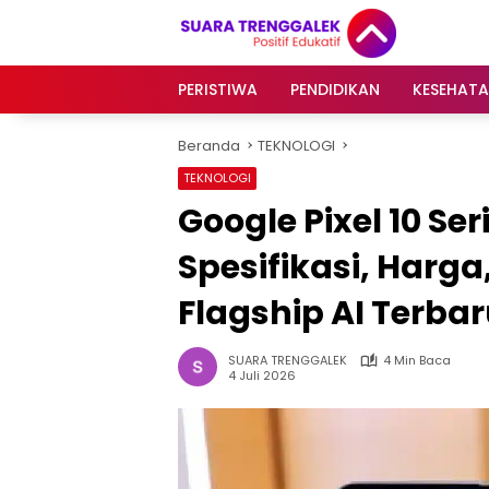
Langsung
ke
konten
PERISTIWA
PENDIDIKAN
KESEHAT
Beranda
TEKNOLOGI
TEKNOLOGI
Google Pixel 10 Se
Spesifikasi, Harg
Flagship AI Terbar
SUARA TRENGGALEK
4 Min Baca
4 Juli 2026