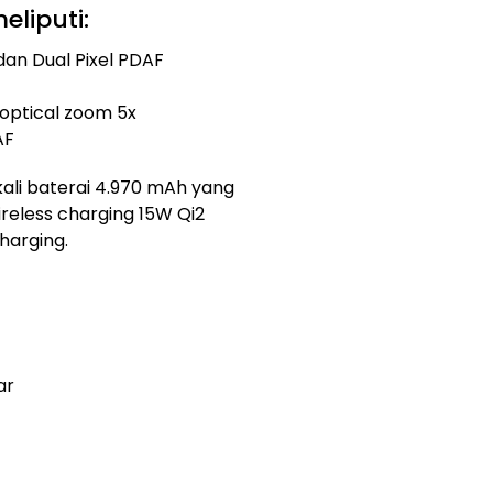
liputi:
an Dual Pixel PDAF
optical zoom 5x
AF
kali baterai 4.970 mAh yang
reless charging 15W Qi2
charging.
ar