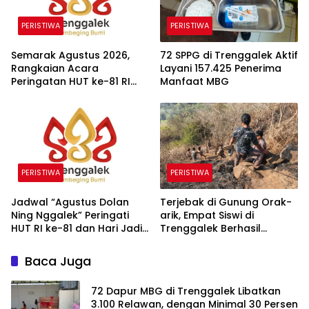
PERISTIWA
PERISTIWA
Semarak Agustus 2026,
72 SPPG di Trenggalek Aktif
Rangkaian Acara
Layani 157.425 Penerima
Peringatan HUT ke-81 RI
Manfaat MBG
dan Hari Jadi ke-832
Trenggalek
PERISTIWA
PERISTIWA
Jadwal “Agustus Dolan
Terjebak di Gunung Orak-
Ning Nggalek” Peringati
arik, Empat Siswi di
HUT RI ke-81 dan Hari Jadi
Trenggalek Berhasil
Trenggalek ke-832
Dievakuasi
Baca Juga
72 Dapur MBG di Trenggalek Libatkan
3.100 Relawan, dengan Minimal 30 Persen