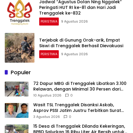
Jadwal “Agustus Dolan Ning Nggalek”
Peringati HUT RI ke-81 dan Hari Jadi
Trenggalek ke-832
PERISTIWA
9 Agustus 2026
Terjebak di Gunung Orak-arik, Empat
Siswi di Trenggalek Berhasil Dievakuasi
PERISTIWA
9 Agustus 2026
Populer
72 Dapur MBG di Trenggalek Libatkan 3.100
Relawan, dengan Minimal 30 Persen dari
Desil 1 dan 2
10 Agustus 2026
0
Wasit TSL Trenggalek Disanksi Askab,
Asprov PSSI Jatim Justru Terbitkan Surat
Tugas di Hari yang Sama
3 Agustus 2026
0
15 Desa di Trenggalek Dilanda Kekeringan,
BPBD Salurkan 16 Ribu Liter Air Bersih untuk