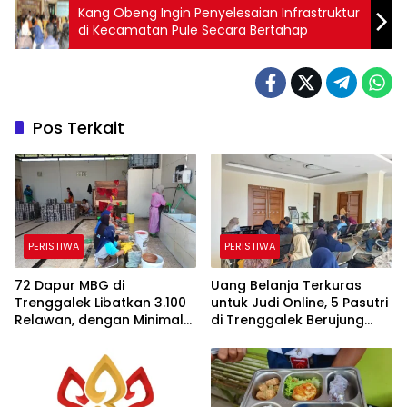
Kang Obeng Ingin Penyelesaian Infrastruktur
di Kecamatan Pule Secara Bertahap
Pos Terkait
PERISTIWA
PERISTIWA
72 Dapur MBG di
Uang Belanja Terkuras
Trenggalek Libatkan 3.100
untuk Judi Online, 5 Pasutri
Relawan, dengan Minimal
di Trenggalek Berujung
30 Persen dari Desil 1 dan 2
Cerai