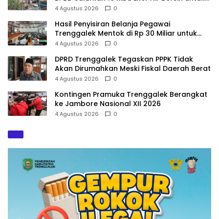
900 Warga
4 Agustus 2026
0
Hasil Penyisiran Belanja Pegawai
Trenggalek Mentok di Rp 30 Miliar untuk
Infrastruktur
4 Agustus 2026
0
DPRD Trenggalek Tegaskan PPPK Tidak
Akan Dirumahkan Meski Fiskal Daerah Berat
4 Agustus 2026
0
Kontingen Pramuka Trenggalek Berangkat
ke Jambore Nasional XII 2026
4 Agustus 2026
0