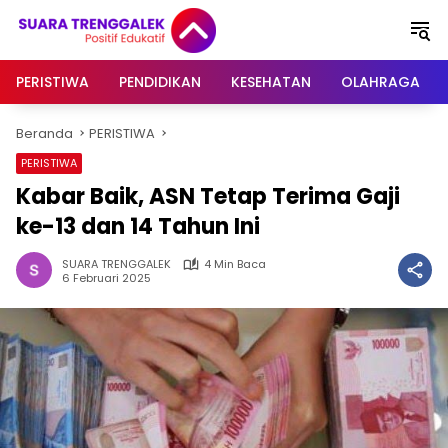
Langsung
ke
konten
PERISTIWA
PENDIDIKAN
KESEHATAN
OLAHRAGA
Beranda
PERISTIWA
PERISTIWA
Kabar Baik, ASN Tetap Terima Gaji
ke-13 dan 14 Tahun Ini
SUARA TRENGGALEK
4 Min Baca
6 Februari 2025