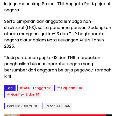
ini juga mencakup Prajurit TNI, Anggota Polri, pejabat
negara.
Serta pimpinan dan anggota lembaga non-
struktural (LNS), serta penerima pensiun. Sedangkan
aturan mengenai gaji ke-13 dan THR bagi aparatur
negara diatur dalam Nota Keuangan APBN Tahun
2025.
“Jadi pemberian gaji ke-13 dan THR merupakan
penghasilan bulanan aparatur negara yang
bersumber dari anggaran belanja pegawai,” tambah
Rini.
Tag:
ASN Trenggalek
Gaji dan THR
Gaji Ke-13 dan 14
Penulis: RUDI YUNI
Editor: JAOHAR