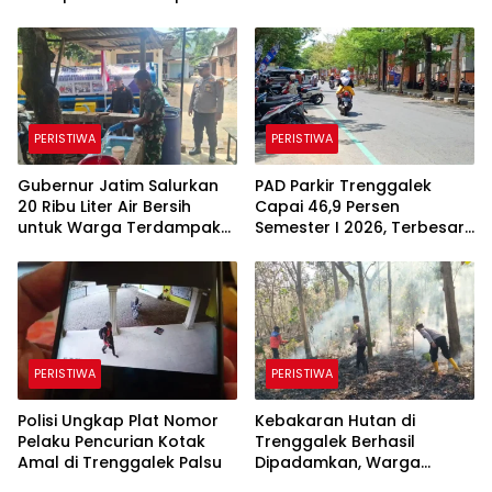
Kawasan Karst
Perda Kawasan Karst
PERISTIWA
PERISTIWA
Gubernur Jatim Salurkan
PAD Parkir Trenggalek
20 Ribu Liter Air Bersih
Capai 46,9 Persen
untuk Warga Terdampak
Semester I 2026, Terbesar
Kekeringan di Panggul
dari Parkir Berlangganan
Trenggalek
PERISTIWA
PERISTIWA
Polisi Ungkap Plat Nomor
Kebakaran Hutan di
Pelaku Pencurian Kotak
Trenggalek Berhasil
Amal di Trenggalek Palsu
Dipadamkan, Warga
Diimbau Waspada