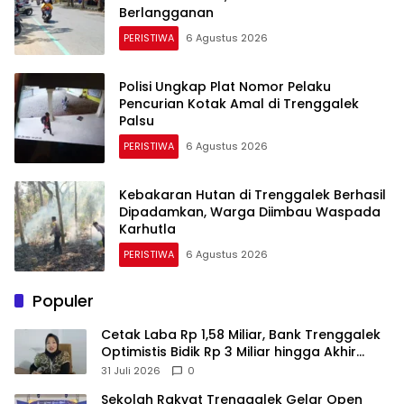
Berlangganan
PERISTIWA
6 Agustus 2026
Polisi Ungkap Plat Nomor Pelaku
Pencurian Kotak Amal di Trenggalek
Palsu
PERISTIWA
6 Agustus 2026
Kebakaran Hutan di Trenggalek Berhasil
Dipadamkan, Warga Diimbau Waspada
Karhutla
PERISTIWA
6 Agustus 2026
Populer
Cetak Laba Rp 1,58 Miliar, Bank Trenggalek
Optimistis Bidik Rp 3 Miliar hingga Akhir
Tahun
31 Juli 2026
0
Sekolah Rakyat Trenggalek Gelar Open