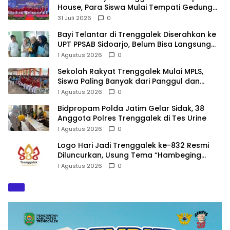
House, Para Siswa Mulai Tempati Gedung
Baru
31 Juli 2026
0
Bayi Telantar di Trenggalek Diserahkan ke
UPT PPSAB Sidoarjo, Belum Bisa Langsung
Diadopsi
1 Agustus 2026
0
Sekolah Rakyat Trenggalek Mulai MPLS,
Siswa Paling Banyak dari Panggul dan
Gandusari
1 Agustus 2026
0
Bidpropam Polda Jatim Gelar Sidak, 38
Anggota Polres Trenggalek di Tes Urine
1 Agustus 2026
0
Logo Hari Jadi Trenggalek ke-832 Resmi
Diluncurkan, Usung Tema “Hambeging
Bumi” Gaungkan Harmoni dengan Alam
1 Agustus 2026
0