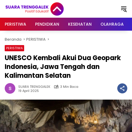
Langsung
ke
konten
PERISTIWA
PENDIDIKAN
KESEHATAN
OLAHRAGA
Beranda
PERISTIWA
PERISTIWA
UNESCO Kembali Akui Dua Geopark
Indonesia, Jawa Tengah dan
Kalimantan Selatan
SUARA TRENGGALEK
3 Min Baca
19 April 2025