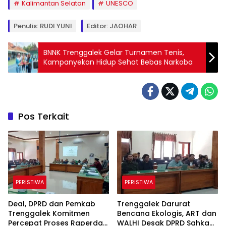
Kalimantan Selatan
UNESCO
Penulis: RUDI YUNI
Editor: JAOHAR
BNNK Trenggalek Gelar Turnamen Tenis,
Kampanyekan Hidup Sehat Bebas Narkoba
Pos Terkait
PERISTIWA
PERISTIWA
Deal, DPRD dan Pemkab
Trenggalek Darurat
Trenggalek Komitmen
Bencana Ekologis, ART dan
Percepat Proses Raperda
WALHI Desak DPRD Sahkan