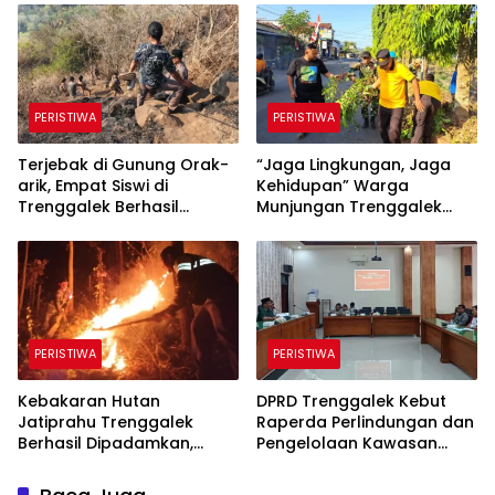
PERISTIWA
PERISTIWA
Terjebak di Gunung Orak-
“​Jaga Lingkungan, Jaga
arik, Empat Siswi di
Kehidupan” Warga
Trenggalek Berhasil
Munjungan Trenggalek
Dievakuasi
Maknai Kemerdekaan
Lewat Bersih Sungai dan
Donor Darah
PERISTIWA
PERISTIWA
Kebakaran Hutan
DPRD Trenggalek Kebut
Jatiprahu Trenggalek
Raperda Perlindungan dan
Berhasil Dipadamkan,
Pengelolaan Kawasan
Petugas Hadapi Medan
Ekosistem Esensial Karst
Sulit