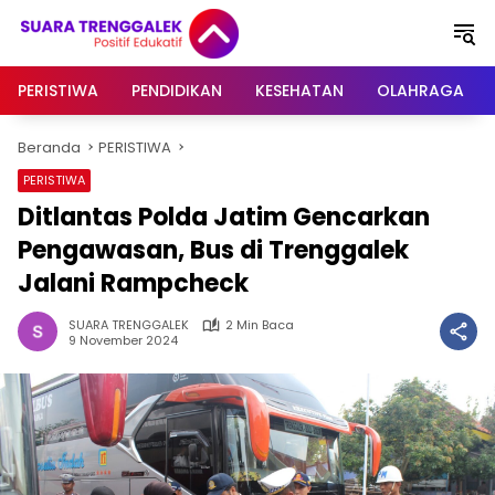
Langsung
ke
konten
PERISTIWA
PENDIDIKAN
KESEHATAN
OLAHRAGA
Beranda
PERISTIWA
PERISTIWA
Ditlantas Polda Jatim Gencarkan
Pengawasan, Bus di Trenggalek
Jalani Rampcheck
SUARA TRENGGALEK
2 Min Baca
9 November 2024