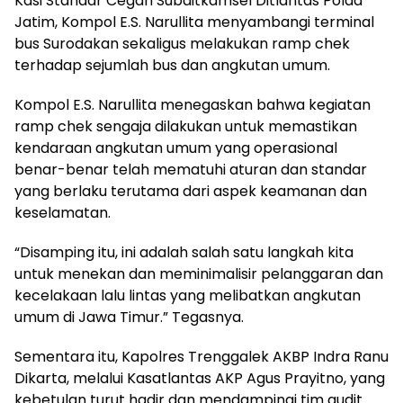
Kasi Standar Cegah Subditkamsel Ditlantas Polda
Jatim, Kompol E.S. Narullita menyambangi terminal
bus Surodakan sekaligus melakukan ramp chek
terhadap sejumlah bus dan angkutan umum.
Kompol E.S. Narullita menegaskan bahwa kegiatan
ramp chek sengaja dilakukan untuk memastikan
kendaraan angkutan umum yang operasional
benar-benar telah mematuhi aturan dan standar
yang berlaku terutama dari aspek keamanan dan
keselamatan.
“Disamping itu, ini adalah salah satu langkah kita
untuk menekan dan meminimalisir pelanggaran dan
kecelakaan lalu lintas yang melibatkan angkutan
umum di Jawa Timur.” Tegasnya.
Sementara itu, Kapolres Trenggalek AKBP Indra Ranu
Dikarta, melalui Kasatlantas AKP Agus Prayitno, yang
kebetulan turut hadir dan mendampingi tim audit