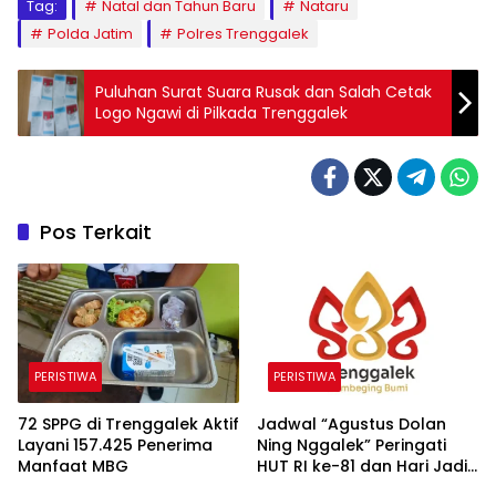
Tag:
Natal dan Tahun Baru
Nataru
Polda Jatim
Polres Trenggalek
Puluhan Surat Suara Rusak dan Salah Cetak
Logo Ngawi di Pilkada Trenggalek
Pos Terkait
PERISTIWA
PERISTIWA
72 SPPG di Trenggalek Aktif
Jadwal “Agustus Dolan
Layani 157.425 Penerima
Ning Nggalek” Peringati
Manfaat MBG
HUT RI ke-81 dan Hari Jadi
Trenggalek ke-832