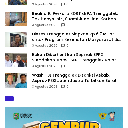
Kejiwaan
3 Agustus 2026
0
Realita 10 Perkara KDRT di PA Trenggalek:
Tak Hanya Istri, Suami Juga Jadi Korban
Kekerasan
3 Agustus 2026
0
Dinkes Trenggalek Siapkan Rp 6,7 Miliar
untuk Program Kesehatan Masyarakat di
2027
3 Agustus 2026
0
Bukan Diberhentikan Sepihak SPPG
Surodakan, Korwil SPPI Trenggalek Ralat
Pernyataan Soal Permata Umat Tolak MBG
3 Agustus 2026
0
Wasit TSL Trenggalek Disanksi Askab,
Asprov PSSI Jatim Justru Terbitkan Surat
Tugas di Hari yang Sama
3 Agustus 2026
0