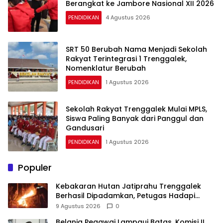
Berangkat ke Jambore Nasional XII 2026
PENDIDIKAN
4 Agustus 2026
SRT 50 Berubah Nama Menjadi Sekolah
Rakyat Terintegrasi 1 Trenggalek,
Nomenklatur Berubah
PENDIDIKAN
1 Agustus 2026
Sekolah Rakyat Trenggalek Mulai MPLS,
Siswa Paling Banyak dari Panggul dan
Gandusari
PENDIDIKAN
1 Agustus 2026
Populer
Kebakaran Hutan Jatiprahu Trenggalek
Berhasil Dipadamkan, Petugas Hadapi
Medan Sulit
9 Agustus 2026
0
Belanja Pegawai Lampaui Batas, Komisi II