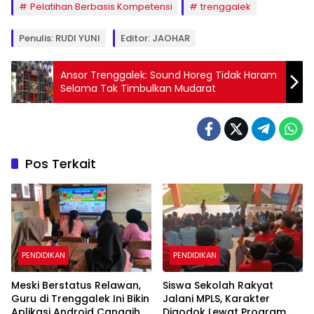
Pelatihan Berbasis Kompetensi
trenggalek
Penulis: RUDI YUNI
Editor: JAOHAR
Ansor Trenggalek: Sound Horeg Tidak Haram
Selama Tak Timbulkan Mudarat
Pos Terkait
PENDIDIKAN
PENDIDIKAN
Meski Berstatus Relawan,
Siswa Sekolah Rakyat
Guru di Trenggalek Ini Bikin
Jalani MPLS, Karakter
Aplikasi Android Canggih
Digodok Lewat Program