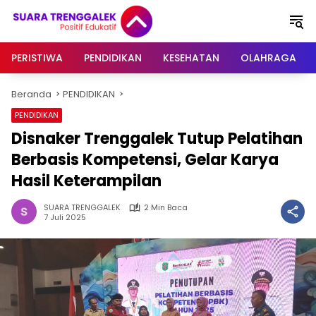
Langsung
ke
konten
PERISTIWA
PENDIDIKAN
KESEHATAN
OLAHRAGA
Beranda
PENDIDIKAN
PENDIDIKAN
Disnaker Trenggalek Tutup Pelatihan
Berbasis Kompetensi, Gelar Karya
Hasil Keterampilan
SUARA TRENGGALEK
2 Min Baca
7 Juli 2025