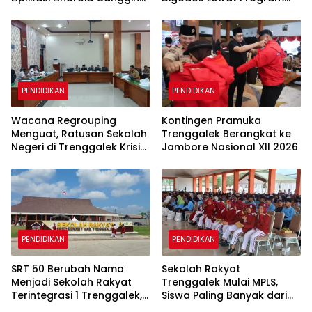
untuk Belajar Siswa
Taruna Bakti
PENDIDIKAN
PENDIDIKAN
Wacana Regrouping
Kontingen Pramuka
Menguat, Ratusan Sekolah
Trenggalek Berangkat ke
Negeri di Trenggalek Krisis
Jambore Nasional XII 2026
Murid Baru
PENDIDIKAN
PENDIDIKAN
SRT 50 Berubah Nama
Sekolah Rakyat
Menjadi Sekolah Rakyat
Trenggalek Mulai MPLS,
Terintegrasi 1 Trenggalek,
Siswa Paling Banyak dari
Nomenklatur Berubah
Panggul dan Gandusari