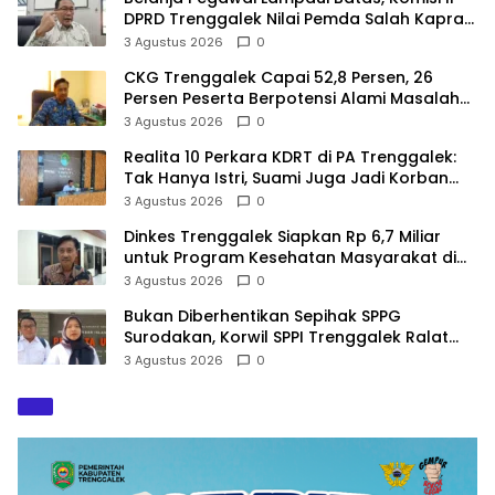
DPRD Trenggalek Nilai Pemda Salah Kaprah
dalam Perencanaan
3 Agustus 2026
0
CKG Trenggalek Capai 52,8 Persen, 26
Persen Peserta Berpotensi Alami Masalah
Kejiwaan
3 Agustus 2026
0
Realita 10 Perkara KDRT di PA Trenggalek:
Tak Hanya Istri, Suami Juga Jadi Korban
Kekerasan
3 Agustus 2026
0
Dinkes Trenggalek Siapkan Rp 6,7 Miliar
untuk Program Kesehatan Masyarakat di
2027
3 Agustus 2026
0
Bukan Diberhentikan Sepihak SPPG
Surodakan, Korwil SPPI Trenggalek Ralat
Pernyataan Soal Permata Umat Tolak MBG
3 Agustus 2026
0