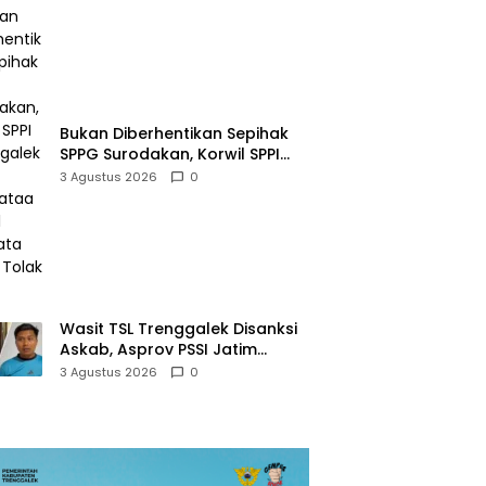
Bukan Diberhentikan Sepihak
SPPG Surodakan, Korwil SPPI
Trenggalek Ralat Pernyataan
3 Agustus 2026
0
Soal Permata Umat Tolak MBG
Wasit TSL Trenggalek Disanksi
Askab, Asprov PSSI Jatim
Justru Terbitkan Surat Tugas di
3 Agustus 2026
0
Hari yang Sama