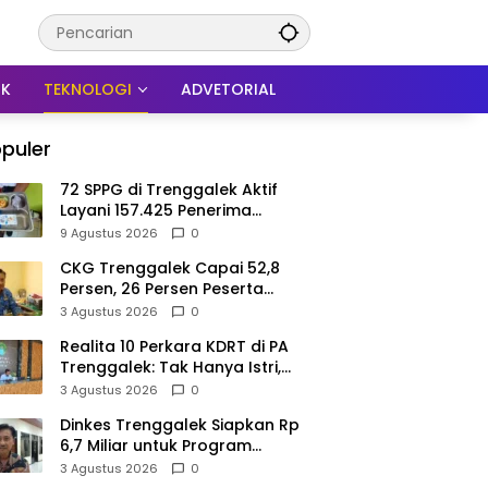
IK
TEKNOLOGI
ADVETORIAL
puler
72 SPPG di Trenggalek Aktif
Layani 157.425 Penerima
Manfaat MBG
9 Agustus 2026
0
CKG Trenggalek Capai 52,8
Persen, 26 Persen Peserta
Berpotensi Alami Masalah
3 Agustus 2026
0
Kejiwaan
Realita 10 Perkara KDRT di PA
Trenggalek: Tak Hanya Istri,
Suami Juga Jadi Korban
3 Agustus 2026
0
Kekerasan
Dinkes Trenggalek Siapkan Rp
6,7 Miliar untuk Program
Kesehatan Masyarakat di 2027
3 Agustus 2026
0