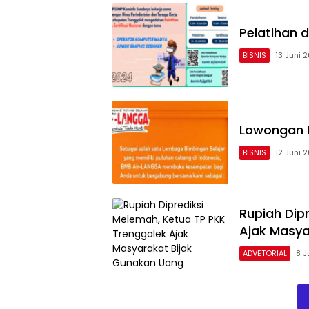
Pelatihan d
BISNIS
13 Juni 
Lowongan 
BISNIS
12 Juni 
Rupiah Dip
Ajak Masya
ADVETORIAL
8 J