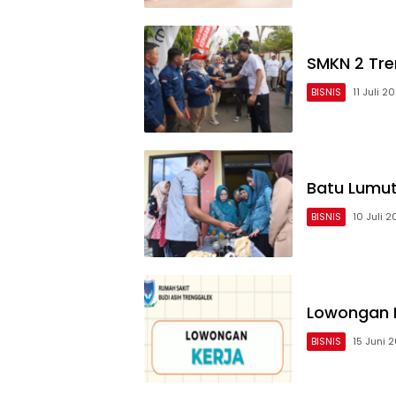
SMKN 2 Tre
BISNIS
11 Juli 2
Batu Lumu
BISNIS
10 Juli 
Lowongan K
BISNIS
15 Juni 