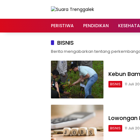
Langsung
ke
konten
PERISTIWA
PENDIDIKAN
KESEHAT
BISNIS
Berita mengabarkan tentang perkembangan b
Kebun Bam
BISNIS
11 Juli 2
Lowongan K
BISNIS
11 Juli 2