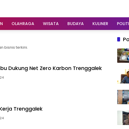
AN
OLAHRAGA
WISATA
BUDAYA
KULINER
POLIT
Po
isnis terkini.
bu Dukung Net Zero Karbon Trenggalek
024
erja Trenggalek
024