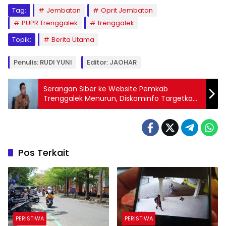
Tag:
Jembatan
Oprit Jembatan
PUPR Trenggalek
trenggalek
Topik:
Berita Utama
Penulis: RUDI YUNI
Editor: JAOHAR
Serangan Siber ke Website Pemkab
Trenggalek Menurun, Diskominfo Targetkan
Nol Serangan 2026
Pos Terkait
PERISTIWA
PERISTIWA