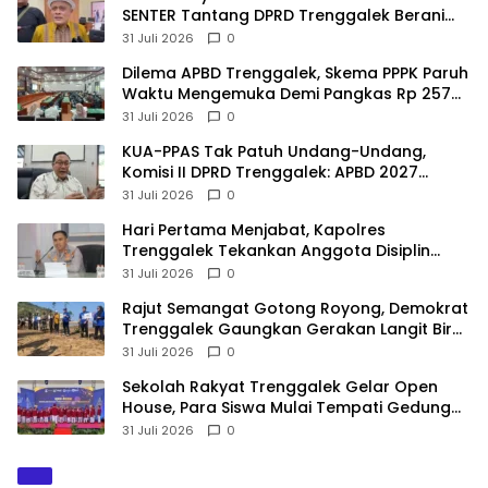
SENTER Tantang DPRD Trenggalek Berani
Gunakan Open Legal Policy!
31 Juli 2026
0
Dilema APBD Trenggalek, Skema PPPK Paruh
Waktu Mengemuka Demi Pangkas Rp 257
Miliar
31 Juli 2026
0
KUA-PPAS Tak Patuh Undang-Undang,
Komisi II DPRD Trenggalek: APBD 2027
Terancam Sanksi
31 Juli 2026
0
Hari Pertama Menjabat, Kapolres
Trenggalek Tekankan Anggota Disiplin
Hindari Pelanggaran
31 Juli 2026
0
​Rajut Semangat Gotong Royong, Demokrat
Trenggalek Gaungkan Gerakan Langit Biru
di Pantai Konang
31 Juli 2026
0
Sekolah Rakyat Trenggalek Gelar Open
House, Para Siswa Mulai Tempati Gedung
Baru
31 Juli 2026
0