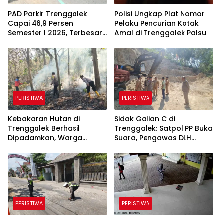
PAD Parkir Trenggalek
Polisi Ungkap Plat Nomor
Capai 46,9 Persen
Pelaku Pencurian Kotak
Semester I 2026, Terbesar
Amal di Trenggalek Palsu
dari Parkir Berlangganan
PERISTIWA
PERISTIWA
Kebakaran Hutan di
Sidak Galian C di
Trenggalek Berhasil
Trenggalek: Satpol PP Buka
Dipadamkan, Warga
Suara, Pengawas DLH
Diimbau Waspada
Justru Enggan Bicara
Karhutla
PERISTIWA
PERISTIWA