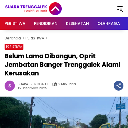
Langsung
ke
konten
PERISTIWA
PENDIDIKAN
KESEHATAN
OLAHRAGA
Beranda
PERISTIWA
PERISTIWA
Belum Lama Dibangun, Oprit
Jembatan Banger Trenggalek Alami
Kerusakan
SUARA TRENGGALEK
2 Min Baca
15 Desember 2025