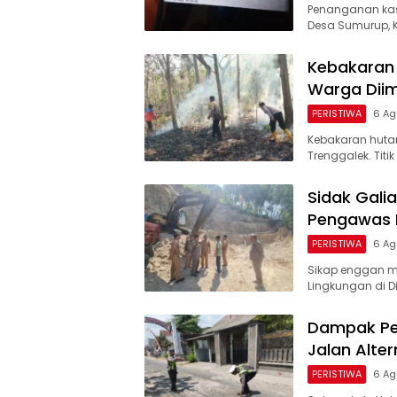
Penanganan kas
Desa Sumurup, 
Kebakaran 
Warga Dii
PERISTIWA
6 Ag
Kebakaran hutan
Trenggalek. Tit
Sidak Galia
Pengawas D
PERISTIWA
6 Ag
Sikap enggan m
Lingkungan di D
Dampak Per
Jalan Alter
PERISTIWA
6 Ag