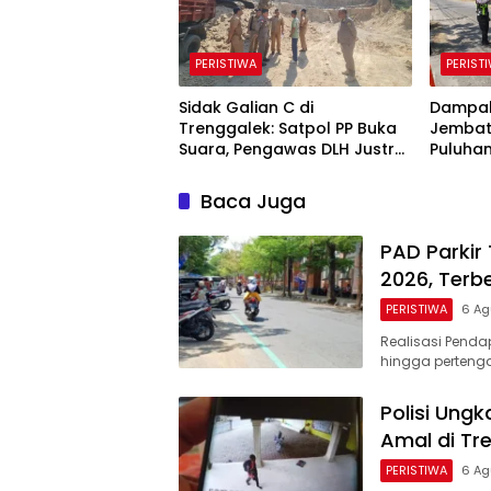
PERISTIWA
PERIST
Sidak Galian C di
Dampak
Trenggalek: Satpol PP Buka
Jembat
Suara, Pengawas DLH Justru
Puluhan
Enggan Bicara
di Tren
Kerusa
Baca Juga
PAD Parkir
2026, Terb
PERISTIWA
6 Ag
Realisasi Pendap
hingga perteng
Polisi Ung
Amal di Tr
PERISTIWA
6 Ag