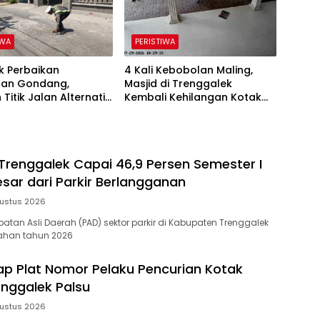
IWA
PERISTIWA
 Perbaikan
4 Kali Kebobolan Maling,
an Gondang,
Masjid di Trenggalek
 Titik Jalan Alternatif
Kembali Kehilangan Kotak
ggalek Alami
Amal Rp 5 Juta
kan
 Trenggalek Capai 46,9 Persen Semester I
esar dari Parkir Berlangganan
ustus 2026
atan Asli Daerah (PAD) sektor parkir di Kabupaten Trenggalek
ahan tahun 2026
kap Plat Nomor Pelaku Pencurian Kotak
enggalek Palsu
ustus 2026