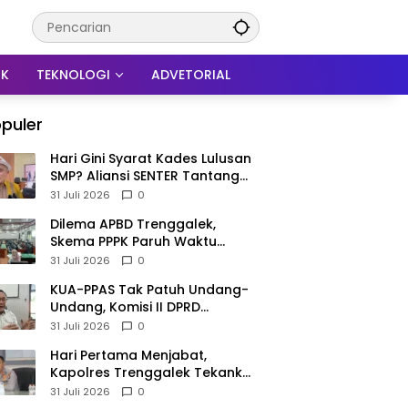
IK
TEKNOLOGI
ADVETORIAL
puler
Hari Gini Syarat Kades Lulusan
SMP? Aliansi SENTER Tantang
DPRD Trenggalek Berani
31 Juli 2026
0
Gunakan Open Legal Policy!
Dilema APBD Trenggalek,
Skema PPPK Paruh Waktu
Mengemuka Demi Pangkas Rp
31 Juli 2026
0
257 Miliar
KUA-PPAS Tak Patuh Undang-
Undang, Komisi II DPRD
Trenggalek: APBD 2027
31 Juli 2026
0
Terancam Sanksi
Hari Pertama Menjabat,
Kapolres Trenggalek Tekankan
Anggota Disiplin Hindari
31 Juli 2026
0
Pelanggaran