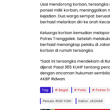
Usai mendorong korban, tersangk
ponsel milik korban, meninggalkan mo
kejadian. Dua warga sempat berus
berhasil melarikan diri ke arah Kec
Keluarga korban kemudian melapork
Polres Trenggalek. Setelah melakuka
berhasil menangkap pelaku di Jak
korban di rumah tersangka.
“Saat ini tersangka mendekam di Ru
dijerat Pasal 365 KUHP tentang pen
dengan ancaman hukuman sembilan 
AKBP Ridwan.
Tag:
Begal
Polisi
Polres T
Penulis: RUDI YUNI
Editor: JAOHAR