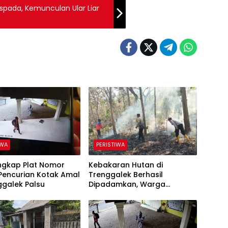
pada, Kemunculan Ular Liar
IWA
PERISTIWA
Ungkap Plat Nomor
Kebakaran Hutan di
Pencurian Kotak Amal
Trenggalek Berhasil
ggalek Palsu
Dipadamkan, Warga
Diimbau Waspada Karhutla