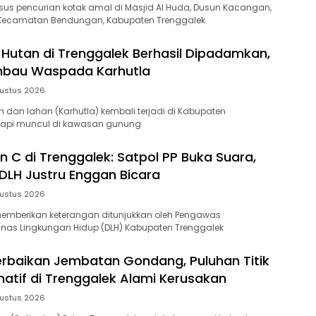
us pencurian kotak amal di Masjid Al Huda, Dusun Kacangan,
Kecamatan Bendungan, Kabupaten Trenggalek
Hutan di Trenggalek Berhasil Dipadamkan,
mbau Waspada Karhutla
ustus 2026
 dan lahan (Karhutla) kembali terjadi di Kabupaten
ik api muncul di kawasan gunung
n C di Trenggalek: Satpol PP Buka Suara,
LH Justru Enggan Bicara
ustus 2026
emberikan keterangan ditunjukkan oleh Pengawas
inas Lingkungan Hidup (DLH) Kabupaten Trenggalek
baikan Jembatan Gondang, Puluhan Titik
natif di Trenggalek Alami Kerusakan
ustus 2026