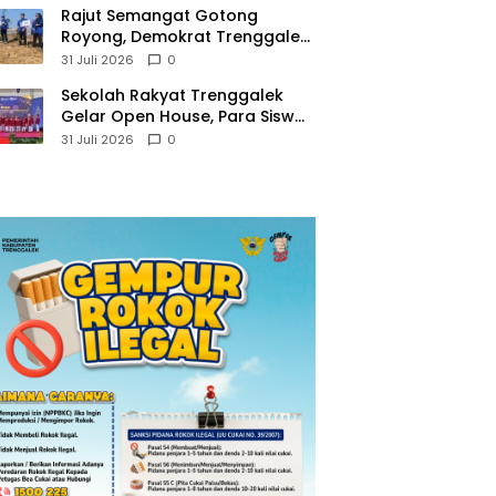
​Rajut Semangat Gotong
Royong, Demokrat Trenggalek
Gaungkan Gerakan Langit Biru
31 Juli 2026
0
di Pantai Konang
Sekolah Rakyat Trenggalek
Gelar Open House, Para Siswa
Mulai Tempati Gedung Baru
31 Juli 2026
0