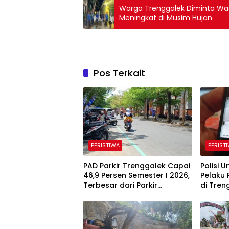
Warga Trenggalek Diminta Was
Meningkat di Musim Hujan
Pos Terkait
PERISTIWA
PERIST
PAD Parkir Trenggalek Capai
Polisi 
46,9 Persen Semester I 2026,
Pelaku 
Terbesar dari Parkir
di Tren
Berlangganan