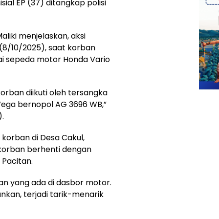
isial EP (37) ditangkap polisi
liki menjelaskan, aksi
(8/10/2025), saat korban
i sepeda motor Honda Vario
orban diikuti oleh tersangka
ega bernopol AG 3696 WB,”
).
orban di Desa Cakul,
orban berhenti dengan
 Pacitan.
n yang ada di dasbor motor.
an, terjadi tarik-menarik