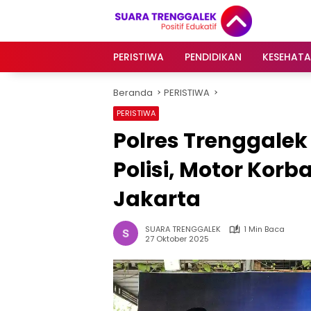
Langsung
ke
konten
PERISTIWA
PENDIDIKAN
KESEHAT
Beranda
PERISTIWA
PERISTIWA
Polres Trenggalek
Polisi, Motor Kor
Jakarta
SUARA TRENGGALEK
1 Min Baca
27 Oktober 2025