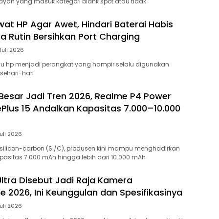
yah yang masuk kategori blank spot atau tidak
at HP Agar Awet, Hindari Baterai Habis
ga Rutin Bersihkan Port Charging
Juli 2026
u hp menjadi perangkat yang hampir selalu digunakan
sehari-hari
 Besar Jadi Tren 2026, Realme P4 Power
Plus 15 Andalkan Kapasitas 7.000–10.000
Juli 2026
i silicon-carbon (Si/C), produsen kini mampu menghadirkan
apasitas 7.000 mAh hingga lebih dari 10.000 mAh
Ultra Disebut Jadi Raja Kamera
 2026, Ini Keunggulan dan Spesifikasinya
Juli 2026