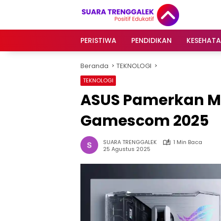
Langsung
ke
konten
PERISTIWA
PENDIDIKAN
KESEHAT
Beranda
TEKNOLOGI
TEKNOLOGI
ASUS Pamerkan Mon
Gamescom 2025
SUARA TRENGGALEK
1 Min Baca
25 Agustus 2025