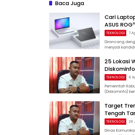
Baca Juga
Cari Lapto
ASUS ROG™
TEKNOLOGI
7 A
Dirancang denga
menjadi kandida
25 Lokasi W
Diskominfo
TEKNOLOGI
6 A
Pemerintah Kabu
(Diskominfo) be
Target Tren
Tengah Tan
TEKNOLOGI
29 
Dinas Komunikas