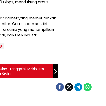
0 Gbps, mendukung grafis
asar gamer yang membutuhkan
onitor. Gamescom sendiri
 di dunia yang menampilkan
u, dan tren industri.
gi
ulan Trenggalek Makin Hits
 Kediri