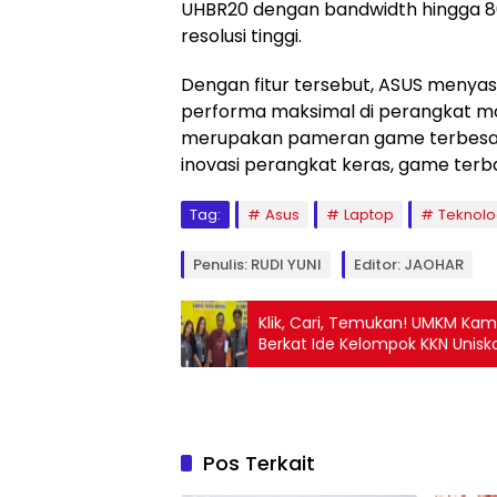
UHBR20 dengan bandwidth hingga 8
resolusi tinggi.
Dengan fitur tersebut, ASUS meny
performa maksimal di perangkat m
merupakan pameran game terbesar
inovasi perangkat keras, game terbar
Tag:
Asus
Laptop
Teknolo
Penulis: RUDI YUNI
Editor: JAOHAR
Klik, Cari, Temukan! UMKM Kam
Berkat Ide Kelompok KKN Uniska
Pos Terkait