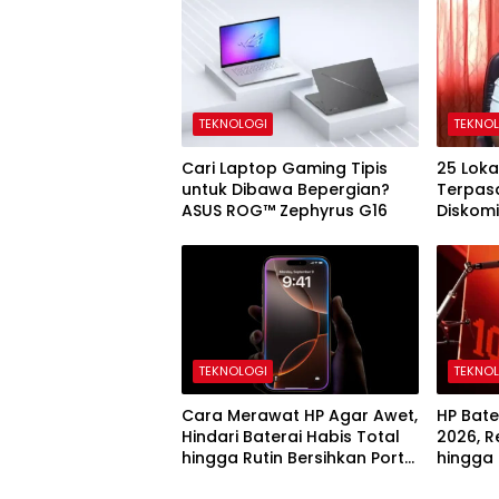
TEKNOLOGI
TEKNO
Cari Laptop Gaming Tipis
25 Lokas
untuk Dibawa Bepergian?
Terpasa
ASUS ROG™ Zephyrus G16
Diskom
Bakal T
TEKNOLOGI
TEKNO
Cara Merawat HP Agar Awet,
HP Bate
Hindari Baterai Habis Total
2026, 
hingga Rutin Bersihkan Port
hingga 
Charging
Kapasi