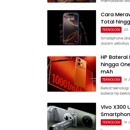
memastikan wila
Cara Meraw
Total hing
TEKNOLOGI
20 
Smartphone ata
dalam aktivitas 
HP Baterai
hingga One
mAh
TEKNOLOGI
19 
Berkat teknolog
baterai hp berk
Vivo X300 
Smartphone
TEKNOLOGI
19 