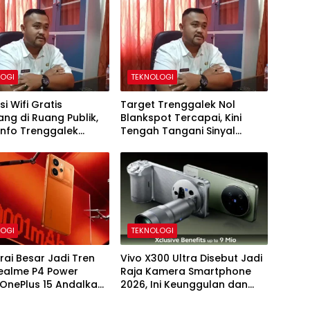
LOGI
TEKNOLOGI
i Wifi Gratis
Target Trenggalek Nol
ng di Ruang Publik,
Blankspot Tercapai, Kini
info Trenggalek
Tengah Tangani Sinyal
ambah 3 Titik Baru
Lemah di 8 Titik Wilayah
LOGI
TEKNOLOGI
rai Besar Jadi Tren
Vivo X300 Ultra Disebut Jadi
Realme P4 Power
Raja Kamera Smartphone
OnePlus 15 Andalkan
2026, Ini Keunggulan dan
tas 7.000–10.000 mAh
Spesifikasinya