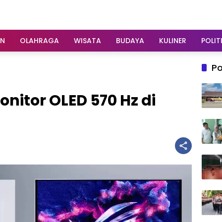
AN
OLAHRAGA
WISATA
BUDAYA
KULINER
POLIT
Po
itor OLED 570 Hz di