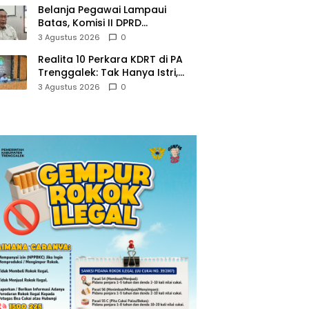
Belanja Pegawai Lampaui
Batas, Komisi II DPRD
Trenggalek Nilai Pemda Salah
3 Agustus 2026
0
Kaprah dalam Perencanaan
Realita 10 Perkara KDRT di PA
Trenggalek: Tak Hanya Istri,
Suami Juga Jadi Korban
3 Agustus 2026
0
Kekerasan