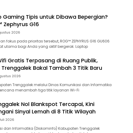
p Gaming Tipis untuk Dibawa Bepergian?
 Zephyrus G16
gustus 2026
n fokus pada prioritas tersebut, ROG™ ZEPHYRUS G16 GU606
t utama bagi Anda yang aktif bergerak. Laptop
ifi Gratis Terpasang di Ruang Publik,
 Trenggalek Bakal Tambah 3 Titik Baru
gustus 2026
paten Trenggalek melalui Dinas Komunikasi dan Informatika
rencana menambah tiga titik layanan Wi-Fi
ggalek Nol Blankspot Tercapai, Kini
gani Sinyal Lemah di 8 Titik Wilayah
Juli 2026
i dan Informatika (Diskominfo) Kabupaten Trenggalek