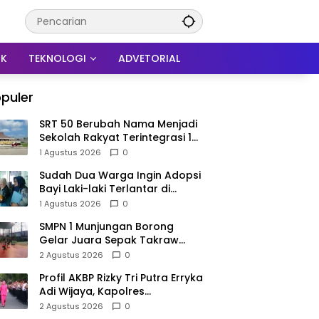
IK
TEKNOLOGI
ADVETORIAL
puler
SRT 50 Berubah Nama Menjadi
Sekolah Rakyat Terintegrasi 1
Trenggalek, Nomenklatur
1 Agustus 2026
0
Berubah
Sudah Dua Warga Ingin Adopsi
Bayi Laki-laki Terlantar di
Trenggalek, Proses Tunggu
1 Agustus 2026
0
Hasil Penyelidikan
SMPN 1 Munjungan Borong
Gelar Juara Sepak Takraw
PHBN Trenggalek 2026, Jadi
2 Agustus 2026
0
Modal Menuju POPDA Jatim
Profil AKBP Rizky Tri Putra Erryka
Adi Wijaya, Kapolres
Trenggalek Baru yang Raih
2 Agustus 2026
0
Hattrick Pin Emas Kapolri