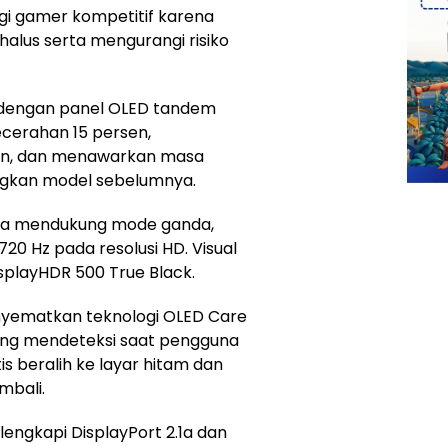
bagi gamer kompetitif karena
halus serta mengurangi risiko
r dengan panel OLED tandem
erahan 15 persen,
en, dan menawarkan masa
ingkan model sebelumnya.
 juga mendukung mode ganda,
20 Hz pada resolusi HD. Visual
isplayHDR 500 True Black.
yematkan teknologi OLED Care
ang mendeteksi saat pengguna
s beralih ke layar hitam dan
mbali.
dilengkapi DisplayPort 2.1a dan