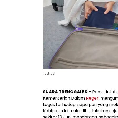
Ilustrasi
SUARA TRENGGALEK
– Pemerintah 
Kementerian Dalam
Negeri
mengumu
tegas terhadap siapa pun yang mel
Kebijakan ini mulai diberlakukan sej
sekitar 10 Juni mendatang, sebagaim