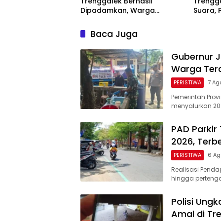
Trenggalek Berhasil
Trengga
Dipadamkan, Warga
Suara, 
Diimbau Waspada Karhutla
Enggan
Baca Juga
Gubernur Ja
Warga Terd
PERISTIWA
7 Ag
Pemerintah Prov
menyalurkan 20 r
PAD Parkir
2026, Terb
PERISTIWA
6 Ag
Realisasi Pendap
hingga perteng
Polisi Ung
Amal di Tr