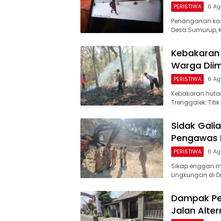
PERISTIWA
6 Ag
Penanganan kas
Desa Sumurup, 
Kebakaran 
Warga Dii
PERISTIWA
6 Ag
Kebakaran hutan
Trenggalek. Tit
Sidak Galia
Pengawas D
PERISTIWA
6 Ag
Sikap enggan m
Lingkungan di D
Dampak Per
Jalan Alter