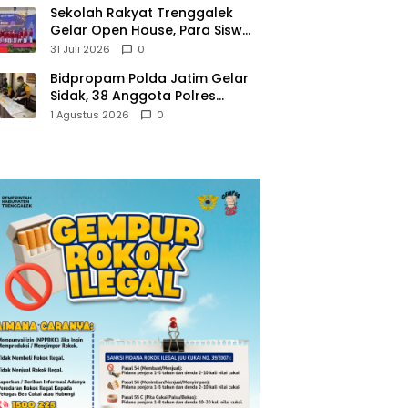
Sekolah Rakyat Trenggalek
Gelar Open House, Para Siswa
Mulai Tempati Gedung Baru
31 Juli 2026
0
Bidpropam Polda Jatim Gelar
Sidak, 38 Anggota Polres
Trenggalek di Tes Urine
1 Agustus 2026
0