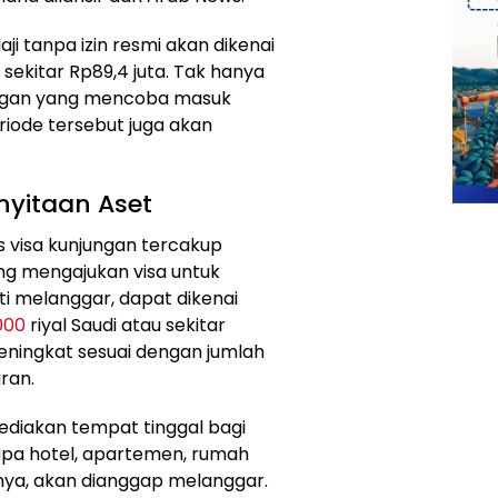
ji tanpa izin resmi akan dikenai
u sekitar Rp89,4 juta. Tak hanya
ungan yang mencoba masuk
iode tersebut juga akan
nyitaan Aset
is visa kunjungan tercakup
yang mengajukan visa untuk
i melanggar, dapat dikenai
000
riyal Saudi atau sekitar
eningkat sesuai dengan jumlah
ran.
yediakan tempat tinggal bagi
upa hotel, apartemen, rumah
ya, akan dianggap melanggar.