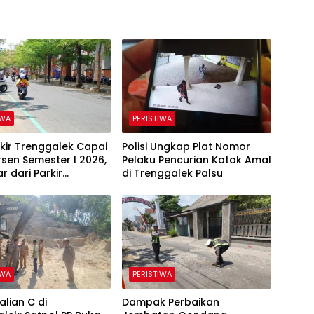
IWA
PERISTIWA
kir Trenggalek Capai
Polisi Ungkap Plat Nomor
rsen Semester I 2026,
Pelaku Pencurian Kotak Amal
r dari Parkir
di Trenggalek Palsu
gganan
IWA
PERISTIWA
alian C di
Dampak Perbaikan