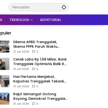
IK
TEKNOLOGI
ADVETORIAL
puler
Dilema APBD Trenggalek,
Skema PPPK Paruh Waktu
Mengemuka Demi Pangkas Rp
31 Juli 2026
0
257 Miliar
Cetak Laba Rp 1,58 Miliar, Bank
Trenggalek Optimistis Bidik Rp
3 Miliar hingga Akhir Tahun
31 Juli 2026
0
Hari Pertama Menjabat,
Kapolres Trenggalek Tekankan
Anggota Disiplin Hindari
31 Juli 2026
0
Pelanggaran
​Rajut Semangat Gotong
Royong, Demokrat Trenggalek
Gaungkan Gerakan Langit Biru
31 Juli 2026
0
di Pantai Konang