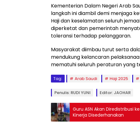
Kementerian Dalam Negeri Arab S
langkah ini diambil demi menjaga k
Haji dan keselamatan seluruh jema
diperketat dan pemerintah menyat
toleransi terhadap pelanggaran.
Masyarakat diimbau turut serta da
mendukung kelancaran pelaksanaan
mematuhi seluruh peraturan yang te
Tag:
Arab Saudi
Haji 2025
Penulis: RUDI YUNI
Editor: JAOHAR
Guru ASN Akan Diredistribusi ke
Kinerja Disederhanakan