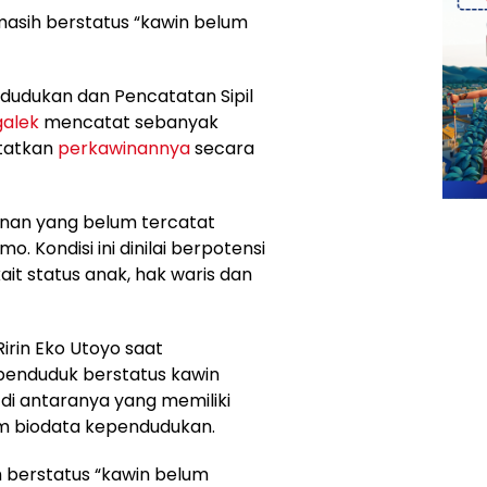
masih berstatus “kawin belum
dudukan dan Pencatatan Sipil
alek
mencatat sebanyak
tatkan
perkawinannya
secara
winan yang belum tercatat
 Kondisi ini dinilai berpotensi
t status anak, hak waris dan
irin Eko Utoyo saat
 penduduk berstatus kawin
di antaranya yang memiliki
m biodata kependudukan.
h berstatus “kawin belum