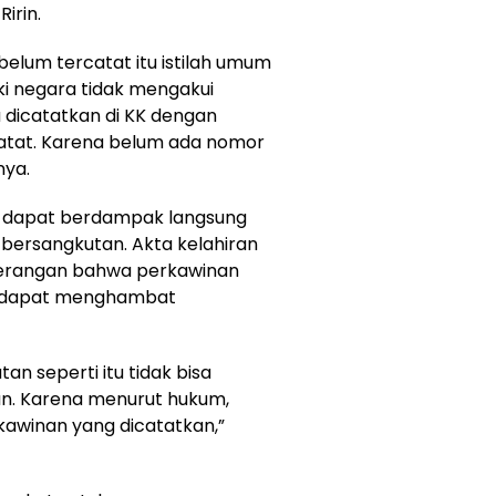
irin.
 belum tercatat itu istilah umum
ski negara tidak mengakui
a dicatatkan di KK dengan
atat. Karena belum ada nomor
nya.
ut dapat berdampak langsung
 bersangkutan. Akta kelahiran
erangan bahwa perkawinan
g dapat menghambat
an seperti itu tidak bisa
an. Karena menurut hukum,
kawinan yang dicatatkan,”