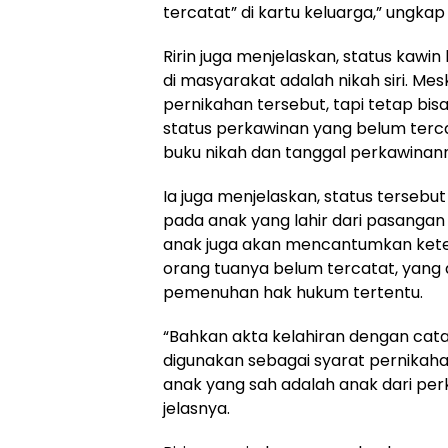
tercatat” di kartu keluarga,” ungkap R
Ririn juga menjelaskan, status kawin
di masyarakat adalah nikah siri. Me
pernikahan tersebut, tapi tetap bis
status perkawinan yang belum terc
buku nikah dan tanggal perkawinan
Ia juga menjelaskan, status terseb
pada anak yang lahir dari pasangan
anak juga akan mencantumkan ket
orang tuanya belum tercatat, yan
pemenuhan hak hukum tertentu.
“Bahkan akta kelahiran dengan catat
digunakan sebagai syarat pernikah
anak yang sah adalah anak dari per
jelasnya.