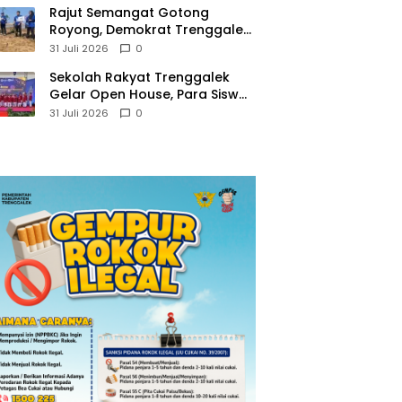
​Rajut Semangat Gotong
Royong, Demokrat Trenggalek
Gaungkan Gerakan Langit Biru
31 Juli 2026
0
di Pantai Konang
Sekolah Rakyat Trenggalek
Gelar Open House, Para Siswa
Mulai Tempati Gedung Baru
31 Juli 2026
0