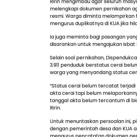
Ririn mengimbau agar seluruh masy
melengkapi dokumen pernikahan ag
resmi. Warga diminta melampirkan f
mengurus duplikatnya di KUA jika hil
Ia juga meminta bagi pasangan yan
disarankan untuk mengajukan isbat 
Selain soal pernikahan, Dispendukc
3.911 penduduk berstatus cerai belu
warga yang menyandang status cera
“Status cerai belum tercatat terjad
akta cerai tapi belum melaporkann
tanggal akta belum tercantum di b
Ririn.
Untuk menuntaskan persoalan ini, p
dengan pemerintah desa dan KUA 
mengurus pencatatan dokumen per