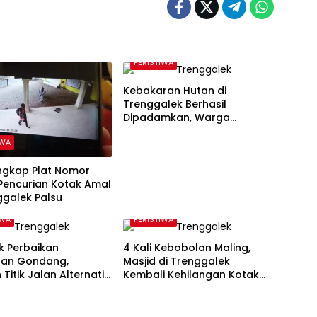
PERISTIWA
Kebakaran Hutan di
Trenggalek Berhasil
Dipadamkan, Warga
Diimbau Waspada Karhutla
IWA
Ungkap Plat Nomor
Pencurian Kotak Amal
ggalek Palsu
IWA
PERISTIWA
 Perbaikan
4 Kali Kebobolan Maling,
an Gondang,
Masjid di Trenggalek
 Titik Jalan Alternatif
Kembali Kehilangan Kotak
ggalek Alami
Amal Rp 5 Juta
kan