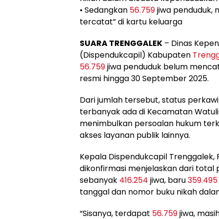
• Sedangkan
56.759
jiwa penduduk, 
tercatat” di kartu keluarga
SUARA TRENGGALEK
– Dinas Kepen
(Dispendukcapil) Kabupaten
Trengg
56.759
jiwa penduduk belum menca
resmi hingga 30 September 2025.
Dari jumlah tersebut, status perka
terbanyak ada di Kecamatan Watulimo.
menimbulkan persoalan hukum terkai
akses layanan publik lainnya.
Kepala Dispendukcapil Trenggalek, R
dikonfirmasi menjelaskan dari total
sebanyak
416.254
jiwa, baru
359.495
tanggal dan nomor buku nikah dala
“Sisanya, terdapat
56.759
jiwa, masi