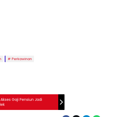
n
Perkawinan
Akses Gaji Pensiun Jadi
lek