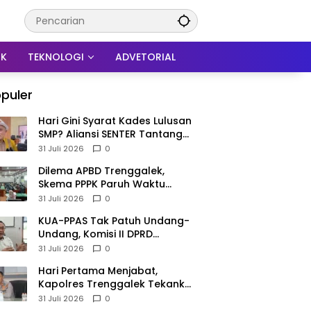
IK
TEKNOLOGI
ADVETORIAL
puler
Hari Gini Syarat Kades Lulusan
SMP? Aliansi SENTER Tantang
DPRD Trenggalek Berani
31 Juli 2026
0
Gunakan Open Legal Policy!
Dilema APBD Trenggalek,
Skema PPPK Paruh Waktu
Mengemuka Demi Pangkas Rp
31 Juli 2026
0
257 Miliar
KUA-PPAS Tak Patuh Undang-
Undang, Komisi II DPRD
Trenggalek: APBD 2027
31 Juli 2026
0
Terancam Sanksi
Hari Pertama Menjabat,
Kapolres Trenggalek Tekankan
Anggota Disiplin Hindari
31 Juli 2026
0
Pelanggaran