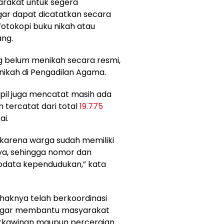
arakat untuk segera
ar dapat dicatatkan secara
otokopi buku nikah atau
ang.
g belum menikah secara resmi,
nikah di Pengadilan Agama.
apil juga mencatat masih ada
m tercatat dari total
19.775
i.
i karena warga sudah memiliki
ya, sehingga nomor dan
iodata kependudukan,” kata
ihaknya telah berkoordinasi
agar membantu masyarakat
kawinan maupun perceraian.