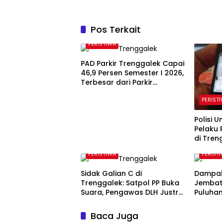
Pos Terkait
PERISTIWA
PAD Parkir Trenggalek Capai
46,9 Persen Semester I 2026,
Terbesar dari Parkir
Berlangganan
PERIST
Polisi 
Pelaku 
di Tren
PERISTIWA
PERIST
Sidak Galian C di
Dampak
Trenggalek: Satpol PP Buka
Jembat
Suara, Pengawas DLH Justru
Puluhan
Enggan Bicara
di Tren
Kerusa
Baca Juga