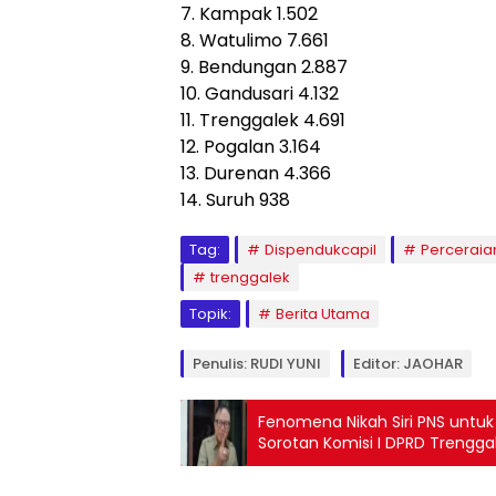
7. Kampak 1.502
8. Watulimo 7.661
9. Bendungan 2.887
10. Gandusari 4.132
11. Trenggalek 4.691
12. Pogalan 3.164
13. Durenan 4.366
14. Suruh 938
Tag:
Dispendukcapil
Perceraia
trenggalek
Topik:
Berita Utama
Penulis: RUDI YUNI
Editor: JAOHAR
Fenomena Nikah Siri PNS untuk 
Sorotan Komisi I DPRD Trengga