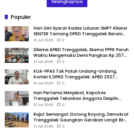
Selengkapnya
Populer
Hari Gini Syarat Kades Lulusan SMP? Aliansi
SENTER Tantang DPRD Trenggalek Berani
Gunakan Open Legal Policy!
31 Juli 2026
0
Dilema APBD Trenggalek, Skema PPPK Paruh
Waktu Mengemuka Demi Pangkas Rp 257
Miliar
31 Juli 2026
0
KUA-PPAS Tak Patuh Undang-Undang,
Komisi II DPRD Trenggalek: APBD 2027
Terancam Sanksi
31 Juli 2026
0
Hari Pertama Menjabat, Kapolres
Trenggalek Tekankan Anggota Disiplin
Hindari Pelanggaran
31 Juli 2026
0
​Rajut Semangat Gotong Royong, Demokrat
Trenggalek Gaungkan Gerakan Langit Biru
di Pantai Konang
31 Juli 2026
0