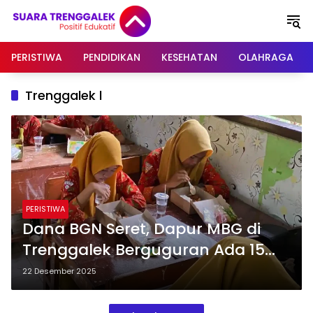
Langsung
ke
konten
PERISTIWA
PENDIDIKAN
KESEHATAN
OLAHRAGA
Trenggalek l
PERISTIWA
Dana BGN Seret, Dapur MBG di
Trenggalek Berguguran Ada 15
SPPG Mandek
22 Desember 2025