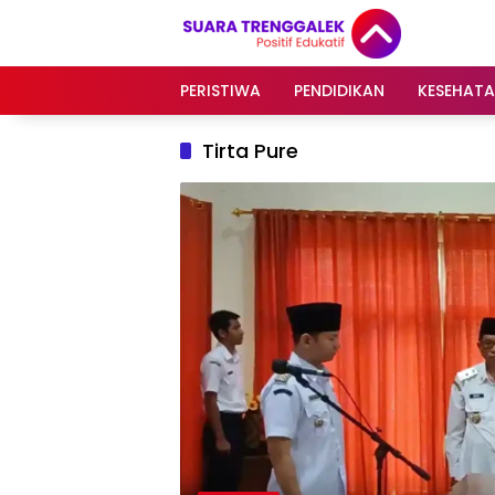
Langsung
ke
konten
PERISTIWA
PENDIDIKAN
KESEHAT
Tirta Pure