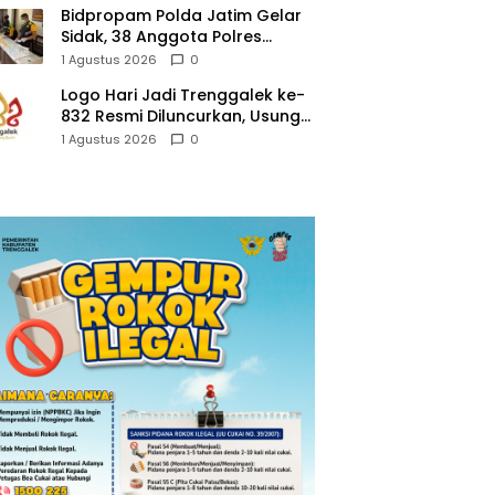
Bidpropam Polda Jatim Gelar
Sidak, 38 Anggota Polres
Trenggalek di Tes Urine
1 Agustus 2026
0
Logo Hari Jadi Trenggalek ke-
832 Resmi Diluncurkan, Usung
Tema “Hambeging Bumi”
1 Agustus 2026
0
Gaungkan Harmoni dengan
Alam