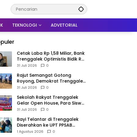
IK
TEKNOLOGI
ADVETORIAL
puler
Cetak Laba Rp 1,58 Miliar, Bank
Trenggalek Optimistis Bidik Rp
3 Miliar hingga Akhir Tahun
31 Juli 2026
0
​Rajut Semangat Gotong
Royong, Demokrat Trenggalek
Gaungkan Gerakan Langit Biru
31 Juli 2026
0
di Pantai Konang
Sekolah Rakyat Trenggalek
Gelar Open House, Para Siswa
Mulai Tempati Gedung Baru
31 Juli 2026
0
Bayi Telantar di Trenggalek
Diserahkan ke UPT PPSAB
Sidoarjo, Belum Bisa Langsung
1 Agustus 2026
0
Diadopsi