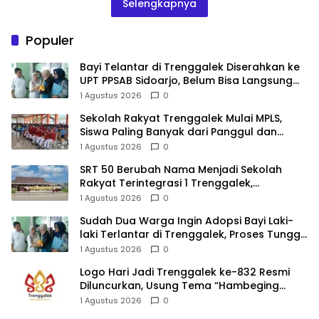
Selengkapnya
Populer
Bayi Telantar di Trenggalek Diserahkan ke
UPT PPSAB Sidoarjo, Belum Bisa Langsung
Diadopsi
1 Agustus 2026
0
Sekolah Rakyat Trenggalek Mulai MPLS,
Siswa Paling Banyak dari Panggul dan
Gandusari
1 Agustus 2026
0
SRT 50 Berubah Nama Menjadi Sekolah
Rakyat Terintegrasi 1 Trenggalek,
Nomenklatur Berubah
1 Agustus 2026
0
Sudah Dua Warga Ingin Adopsi Bayi Laki-
laki Terlantar di Trenggalek, Proses Tunggu
Hasil Penyelidikan
1 Agustus 2026
0
Logo Hari Jadi Trenggalek ke-832 Resmi
Diluncurkan, Usung Tema “Hambeging
Bumi” Gaungkan Harmoni dengan Alam
1 Agustus 2026
0