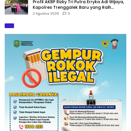
Profil AKBP Rizky Tri Putra Erryka Adi Wijaya,
Kapolres Trenggalek Baru yang Raih
Hattrick Pin Emas Kapolri
2 Agustus 2026
0