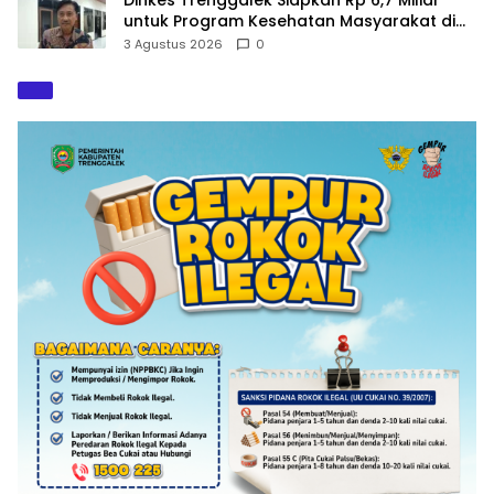
untuk Program Kesehatan Masyarakat di
2027
3 Agustus 2026
0