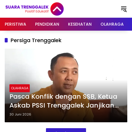
Langsung
ke
konten
PERISTIWA
PENDIDIKAN
KESEHATAN
OLAHRAGA
Persiga Trenggalek
OLAHRAGA
Pasca Konflik dengan SSB, Ketua
Askab PSSI Trenggalek Janjikan
Evaluasi Total Internal
30 Juni 2026