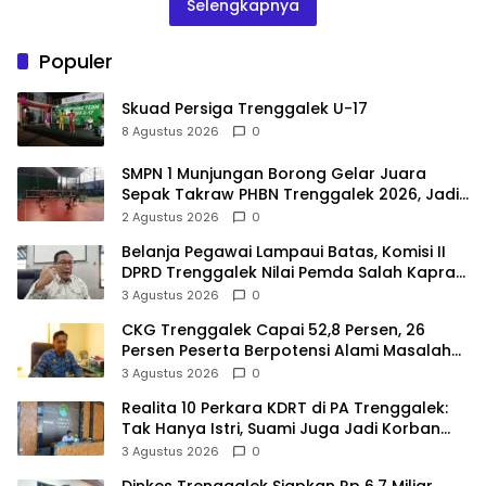
Selengkapnya
Populer
Skuad Persiga Trenggalek U-17
8 Agustus 2026
0
SMPN 1 Munjungan Borong Gelar Juara
Sepak Takraw PHBN Trenggalek 2026, Jadi
Modal Menuju POPDA Jatim
2 Agustus 2026
0
Belanja Pegawai Lampaui Batas, Komisi II
DPRD Trenggalek Nilai Pemda Salah Kaprah
dalam Perencanaan
3 Agustus 2026
0
CKG Trenggalek Capai 52,8 Persen, 26
Persen Peserta Berpotensi Alami Masalah
Kejiwaan
3 Agustus 2026
0
Realita 10 Perkara KDRT di PA Trenggalek:
Tak Hanya Istri, Suami Juga Jadi Korban
Kekerasan
3 Agustus 2026
0
Dinkes Trenggalek Siapkan Rp 6,7 Miliar