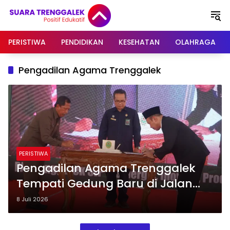
Langsung
ke
konten
PERISTIWA
PENDIDIKAN
KESEHATAN
OLAHRAGA
Pengadilan Agama Trenggalek
PERISTIWA
Pengadilan Agama Trenggalek
Tempati Gedung Baru di Jalan
Brigjen Soetran
8 Juli 2026