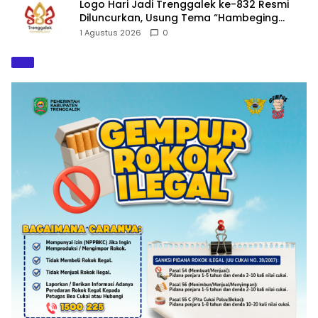
Logo Hari Jadi Trenggalek ke-832 Resmi
Diluncurkan, Usung Tema “Hambeging
Bumi” Gaungkan Harmoni dengan Alam
1 Agustus 2026
0