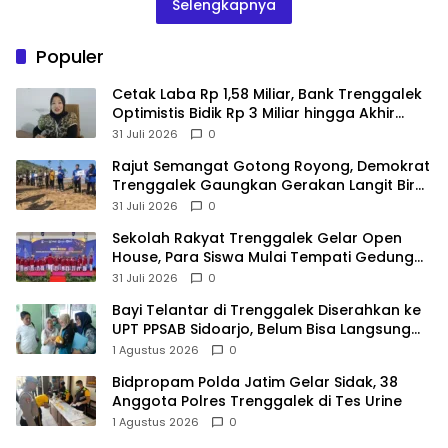
Selengkapnya
Populer
Cetak Laba Rp 1,58 Miliar, Bank Trenggalek
Optimistis Bidik Rp 3 Miliar hingga Akhir
Tahun
31 Juli 2026
0
​Rajut Semangat Gotong Royong, Demokrat
Trenggalek Gaungkan Gerakan Langit Biru
di Pantai Konang
31 Juli 2026
0
Sekolah Rakyat Trenggalek Gelar Open
House, Para Siswa Mulai Tempati Gedung
Baru
31 Juli 2026
0
Bayi Telantar di Trenggalek Diserahkan ke
UPT PPSAB Sidoarjo, Belum Bisa Langsung
Diadopsi
1 Agustus 2026
0
Bidpropam Polda Jatim Gelar Sidak, 38
Anggota Polres Trenggalek di Tes Urine
1 Agustus 2026
0