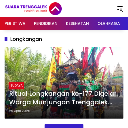
Langsung
ke
konten
PERISTIWA
PENDIDIKAN
KESEHATAN
OLAHRAGA
Longkangan
BUDAYA
Ritual Longkangan ke-177 Digelar,
Warga Munjungan Trenggalek
Larung Kepala Kerbau ke Laut
29 April 2026