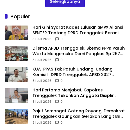
Selengkapnya
Populer
Hari Gini Syarat Kades Lulusan SMP? Aliansi
SENTER Tantang DPRD Trenggalek Berani
Gunakan Open Legal Policy!
31 Juli 2026
0
Dilema APBD Trenggalek, Skema PPPK Paruh
Waktu Mengemuka Demi Pangkas Rp 257
Miliar
31 Juli 2026
0
KUA-PPAS Tak Patuh Undang-Undang,
Komisi II DPRD Trenggalek: APBD 2027
Terancam Sanksi
31 Juli 2026
0
Hari Pertama Menjabat, Kapolres
Trenggalek Tekankan Anggota Disiplin
Hindari Pelanggaran
31 Juli 2026
0
​Rajut Semangat Gotong Royong, Demokrat
Trenggalek Gaungkan Gerakan Langit Biru
di Pantai Konang
31 Juli 2026
0