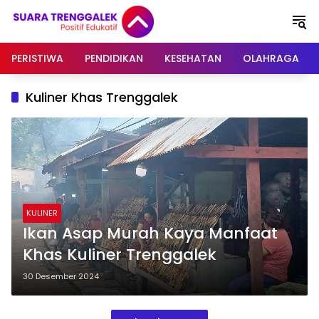
Langsung
ke
konten
PERISTIWA
PENDIDIKAN
KESEHATAN
OLAHRAGA
Kuliner Khas Trenggalek
KULINER
Ikan Asap Murah Kaya Manfaat
Khas Kuliner Trenggalek
30 Desember 2024