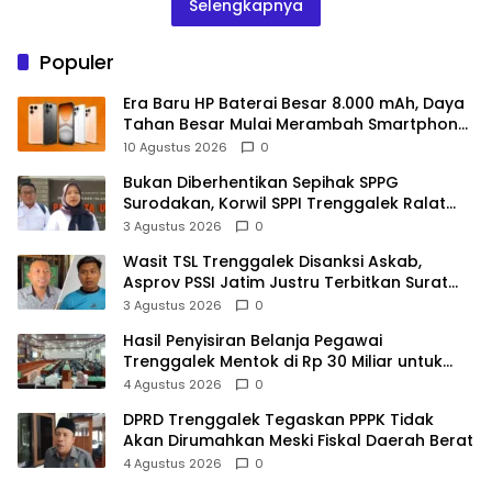
Selengkapnya
Populer
Era Baru HP Baterai Besar 8.000 mAh, Daya
Tahan Besar Mulai Merambah Smartphone
Modern
10 Agustus 2026
0
Bukan Diberhentikan Sepihak SPPG
Surodakan, Korwil SPPI Trenggalek Ralat
Pernyataan Soal Permata Umat Tolak MBG
3 Agustus 2026
0
Wasit TSL Trenggalek Disanksi Askab,
Asprov PSSI Jatim Justru Terbitkan Surat
Tugas di Hari yang Sama
3 Agustus 2026
0
Hasil Penyisiran Belanja Pegawai
Trenggalek Mentok di Rp 30 Miliar untuk
Infrastruktur
4 Agustus 2026
0
DPRD Trenggalek Tegaskan PPPK Tidak
Akan Dirumahkan Meski Fiskal Daerah Berat
4 Agustus 2026
0