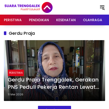
Langsung
ke
konten
PERISTIWA
PENDIDIKAN
KESEHATAN
OLAHRAGA
Gerdu Praja
PERISTIWA
Gerdu Praja Trenggalek, Gerakan
PNS Peduli Pekerja Rentan Lewat
BPJS Ketenagakerjaan
11 Mei 2026