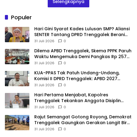
Selengkapnya
Populer
Hari Gini Syarat Kades Lulusan SMP? Aliansi
SENTER Tantang DPRD Trenggalek Berani
Gunakan Open Legal Policy!
31 Juli 2026
0
Dilema APBD Trenggalek, Skema PPPK Paruh
Waktu Mengemuka Demi Pangkas Rp 257
Miliar
31 Juli 2026
0
KUA-PPAS Tak Patuh Undang-Undang,
Komisi II DPRD Trenggalek: APBD 2027
Terancam Sanksi
31 Juli 2026
0
Hari Pertama Menjabat, Kapolres
Trenggalek Tekankan Anggota Disiplin
Hindari Pelanggaran
31 Juli 2026
0
​Rajut Semangat Gotong Royong, Demokrat
Trenggalek Gaungkan Gerakan Langit Biru
di Pantai Konang
31 Juli 2026
0