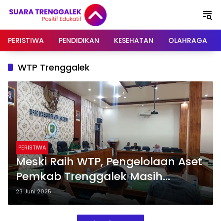
Langsung
ke
konten
PERISTIWA
PENDIDIKAN
KESEHATAN
OLAHRAGA
WTP Trenggalek
PERISTIWA
Meski Raih WTP, Pengelolaan Aset
Pemkab Trenggalek Masih
Bermasalah
23 Juni 2025