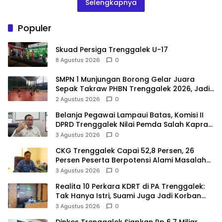
Selengkapnya
Populer
Skuad Persiga Trenggalek U-17
8 Agustus 2026
0
SMPN 1 Munjungan Borong Gelar Juara
Sepak Takraw PHBN Trenggalek 2026, Jadi
Modal Menuju POPDA Jatim
2 Agustus 2026
0
Belanja Pegawai Lampaui Batas, Komisi II
DPRD Trenggalek Nilai Pemda Salah Kaprah
dalam Perencanaan
3 Agustus 2026
0
CKG Trenggalek Capai 52,8 Persen, 26
Persen Peserta Berpotensi Alami Masalah
Kejiwaan
3 Agustus 2026
0
Realita 10 Perkara KDRT di PA Trenggalek:
Tak Hanya Istri, Suami Juga Jadi Korban
Kekerasan
3 Agustus 2026
0
Dinkes Trenggalek Siapkan Rp 6,7 Miliar