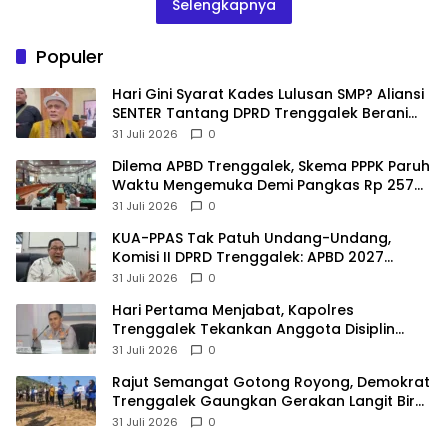
Selengkapnya
Populer
Hari Gini Syarat Kades Lulusan SMP? Aliansi
SENTER Tantang DPRD Trenggalek Berani
Gunakan Open Legal Policy!
31 Juli 2026
0
Dilema APBD Trenggalek, Skema PPPK Paruh
Waktu Mengemuka Demi Pangkas Rp 257
Miliar
31 Juli 2026
0
KUA-PPAS Tak Patuh Undang-Undang,
Komisi II DPRD Trenggalek: APBD 2027
Terancam Sanksi
31 Juli 2026
0
Hari Pertama Menjabat, Kapolres
Trenggalek Tekankan Anggota Disiplin
Hindari Pelanggaran
31 Juli 2026
0
​Rajut Semangat Gotong Royong, Demokrat
Trenggalek Gaungkan Gerakan Langit Biru
di Pantai Konang
31 Juli 2026
0