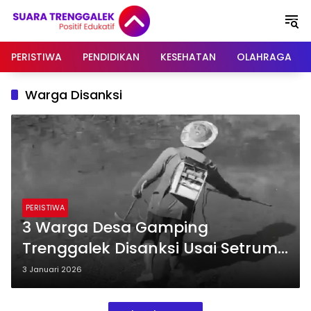
Langsung
ke
konten
PERISTIWA
PENDIDIKAN
KESEHATAN
OLAHRAGA
Warga Disanksi
PERISTIWA
3 Warga Desa Gamping
Trenggalek Disanksi Usai Setrum
Ikan di Embung Ndaren
3 Januari 2026