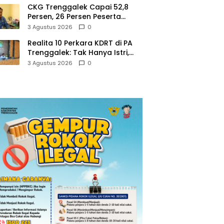
CKG Trenggalek Capai 52,8
Persen, 26 Persen Peserta
Berpotensi Alami Masalah
3 Agustus 2026
0
Kejiwaan
Realita 10 Perkara KDRT di PA
Trenggalek: Tak Hanya Istri,
Suami Juga Jadi Korban
3 Agustus 2026
0
Kekerasan