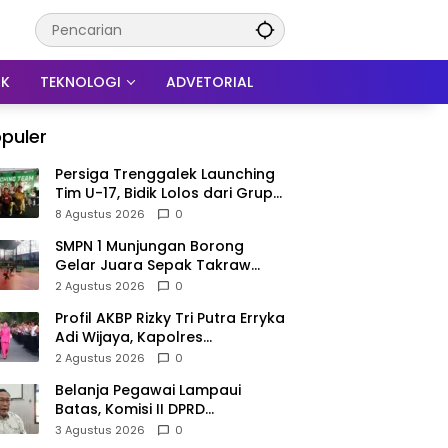
IK
TEKNOLOGI
ADVETORIAL
puler
Persiga Trenggalek Launching
Tim U-17, Bidik Lolos dari Grup
N Piala Soeratin
8 Agustus 2026
0
SMPN 1 Munjungan Borong
Gelar Juara Sepak Takraw
PHBN Trenggalek 2026, Jadi
2 Agustus 2026
0
Modal Menuju POPDA Jatim
Profil AKBP Rizky Tri Putra Erryka
Adi Wijaya, Kapolres
Trenggalek Baru yang Raih
2 Agustus 2026
0
Hattrick Pin Emas Kapolri
Belanja Pegawai Lampaui
Batas, Komisi II DPRD
Trenggalek Nilai Pemda Salah
3 Agustus 2026
0
Kaprah dalam Perencanaan