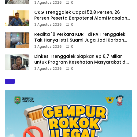
dalam Perencanaan
3 Agustus 2026
0
CKG Trenggalek Capai 52,8 Persen, 26
Persen Peserta Berpotensi Alami Masalah
Kejiwaan
3 Agustus 2026
0
Realita 10 Perkara KDRT di PA Trenggalek:
Tak Hanya Istri, Suami Juga Jadi Korban
Kekerasan
3 Agustus 2026
0
Dinkes Trenggalek Siapkan Rp 6,7 Miliar
untuk Program Kesehatan Masyarakat di
2027
3 Agustus 2026
0