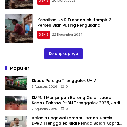
BISNIS
20 Maret 2025
Kenaikan UMK Trenggalek Hampir 7
Persen Bikin Pusing Pengusaha
BISNIS
22 Desember 2024
Selengkapnya
Populer
Skuad Persiga Trenggalek U-17
8 Agustus 2026
0
SMPN 1 Munjungan Borong Gelar Juara
Sepak Takraw PHBN Trenggalek 2026, Jadi
Modal Menuju POPDA Jatim
2 Agustus 2026
0
Belanja Pegawai Lampaui Batas, Komisi II
DPRD Trenggalek Nilai Pemda Salah Kaprah