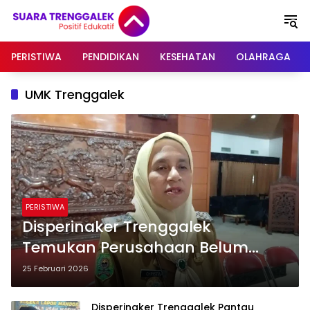
Langsung
ke
konten
PERISTIWA
PENDIDIKAN
KESEHATAN
OLAHRAGA
UMK Trenggalek
PERISTIWA
Disperinaker Trenggalek
Temukan Perusahaan Belum
Patuh Bayar UMK Pekerja
25 Februari 2026
Disperinaker Trenggalek Pantau