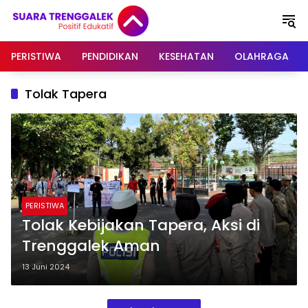
Langsung
ke
konten
PERISTIWA
PENDIDIKAN
KESEHATAN
OLAHRAGA
Tolak Tapera
PERISTIWA
Tolak Kebijakan Tapera, Aksi di
Trenggalek Aman
13 Juni 2024