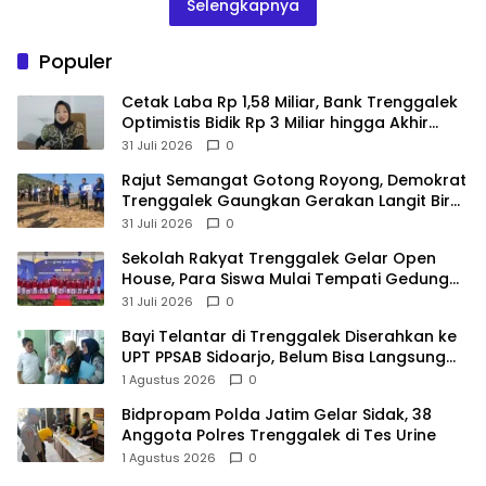
Selengkapnya
Populer
Cetak Laba Rp 1,58 Miliar, Bank Trenggalek
Optimistis Bidik Rp 3 Miliar hingga Akhir
Tahun
31 Juli 2026
0
​Rajut Semangat Gotong Royong, Demokrat
Trenggalek Gaungkan Gerakan Langit Biru
di Pantai Konang
31 Juli 2026
0
Sekolah Rakyat Trenggalek Gelar Open
House, Para Siswa Mulai Tempati Gedung
Baru
31 Juli 2026
0
Bayi Telantar di Trenggalek Diserahkan ke
UPT PPSAB Sidoarjo, Belum Bisa Langsung
Diadopsi
1 Agustus 2026
0
Bidpropam Polda Jatim Gelar Sidak, 38
Anggota Polres Trenggalek di Tes Urine
1 Agustus 2026
0