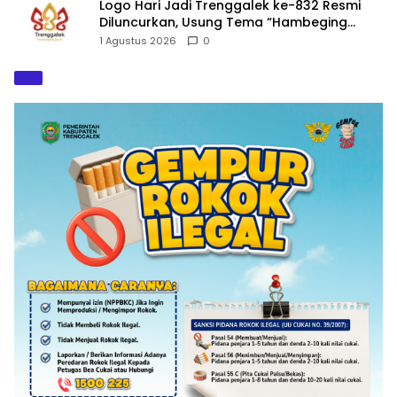
Logo Hari Jadi Trenggalek ke-832 Resmi
Diluncurkan, Usung Tema “Hambeging
Bumi” Gaungkan Harmoni dengan Alam
1 Agustus 2026
0