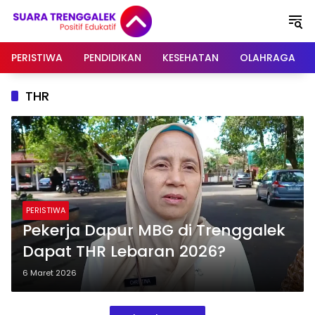
Langsung
ke
konten
PERISTIWA
PENDIDIKAN
KESEHATAN
OLAHRAGA
THR
PERISTIWA
Pekerja Dapur MBG di Trenggalek
Dapat THR Lebaran 2026?
6 Maret 2026