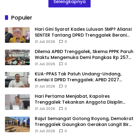
Selengkapnya
Populer
Hari Gini Syarat Kades Lulusan SMP? Aliansi
SENTER Tantang DPRD Trenggalek Berani
Gunakan Open Legal Policy!
31 Juli 2026
0
Dilema APBD Trenggalek, Skema PPPK Paruh
Waktu Mengemuka Demi Pangkas Rp 257
Miliar
31 Juli 2026
0
KUA-PPAS Tak Patuh Undang-Undang,
Komisi II DPRD Trenggalek: APBD 2027
Terancam Sanksi
31 Juli 2026
0
Hari Pertama Menjabat, Kapolres
Trenggalek Tekankan Anggota Disiplin
Hindari Pelanggaran
31 Juli 2026
0
​Rajut Semangat Gotong Royong, Demokrat
Trenggalek Gaungkan Gerakan Langit Biru
di Pantai Konang
31 Juli 2026
0