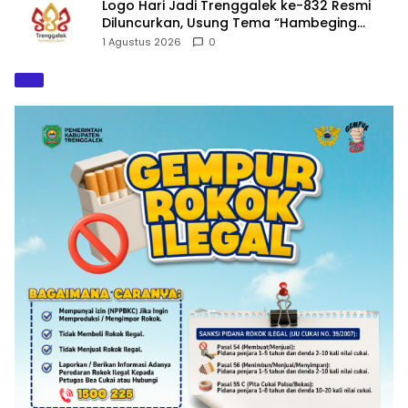
Logo Hari Jadi Trenggalek ke-832 Resmi
Diluncurkan, Usung Tema “Hambeging
Bumi” Gaungkan Harmoni dengan Alam
1 Agustus 2026
0