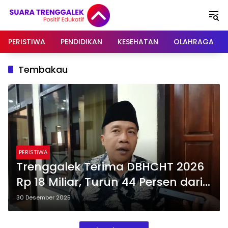
Langsung
ke
konten
PERISTIWA
PENDIDIKAN
KESEHATAN
OLAHRAGA
Tembakau
PERISTIWA
Trenggalek Terima DBHCHT 2026
Rp 18 Miliar, Turun 44 Persen dari
Tahun Lalu
30 Desember 2025