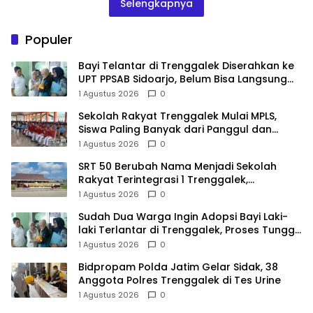
Selengkapnya
Populer
Bayi Telantar di Trenggalek Diserahkan ke
UPT PPSAB Sidoarjo, Belum Bisa Langsung
Diadopsi
1 Agustus 2026
0
Sekolah Rakyat Trenggalek Mulai MPLS,
Siswa Paling Banyak dari Panggul dan
Gandusari
1 Agustus 2026
0
SRT 50 Berubah Nama Menjadi Sekolah
Rakyat Terintegrasi 1 Trenggalek,
Nomenklatur Berubah
1 Agustus 2026
0
Sudah Dua Warga Ingin Adopsi Bayi Laki-
laki Terlantar di Trenggalek, Proses Tunggu
Hasil Penyelidikan
1 Agustus 2026
0
Bidpropam Polda Jatim Gelar Sidak, 38
Anggota Polres Trenggalek di Tes Urine
1 Agustus 2026
0