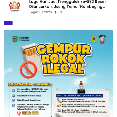
Logo Hari Jadi Trenggalek ke-832 Resmi
Diluncurkan, Usung Tema “Hambeging
Bumi” Gaungkan Harmoni dengan Alam
1 Agustus 2026
0