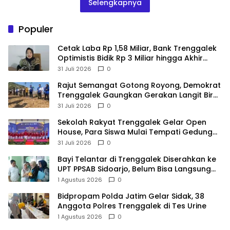
Selengkapnya
Populer
Cetak Laba Rp 1,58 Miliar, Bank Trenggalek
Optimistis Bidik Rp 3 Miliar hingga Akhir
Tahun
31 Juli 2026
0
​Rajut Semangat Gotong Royong, Demokrat
Trenggalek Gaungkan Gerakan Langit Biru
di Pantai Konang
31 Juli 2026
0
Sekolah Rakyat Trenggalek Gelar Open
House, Para Siswa Mulai Tempati Gedung
Baru
31 Juli 2026
0
Bayi Telantar di Trenggalek Diserahkan ke
UPT PPSAB Sidoarjo, Belum Bisa Langsung
Diadopsi
1 Agustus 2026
0
Bidpropam Polda Jatim Gelar Sidak, 38
Anggota Polres Trenggalek di Tes Urine
1 Agustus 2026
0