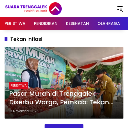
Langsung
ke
konten
PERISTIWA
PENDIDIKAN
KESEHATAN
OLAHRAGA
Tekan Inflasi
PERISTIWA
Pasar Murah di Trenggalek
Diserbu Warga, Pemkab: Tekan
Inflasi Akhir Tahun
18 November 2025