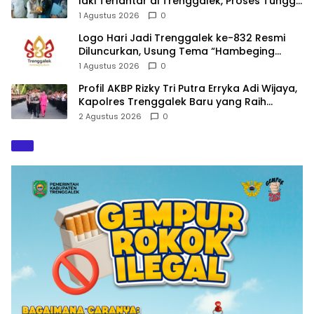
laki Terlantar di Trenggalek, Proses Tunggu
Hasil Penyelidikan
1 Agustus 2026
0
Logo Hari Jadi Trenggalek ke-832 Resmi
Diluncurkan, Usung Tema “Hambeging
Bumi” Gaungkan Harmoni dengan Alam
1 Agustus 2026
0
Profil AKBP Rizky Tri Putra Erryka Adi Wijaya,
Kapolres Trenggalek Baru yang Raih
Hattrick Pin Emas Kapolri
2 Agustus 2026
0