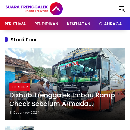
Langsung
ke
konten
PERISTIWA
PENDIDIKAN
KESEHATAN
OLAHRAGA
Studi Tour
PENDIDIKAN
Dishub Trenggalek Imbau Ramp
Check Sebelum Armada
Digunakan Studi Tour
31 Desember 2024