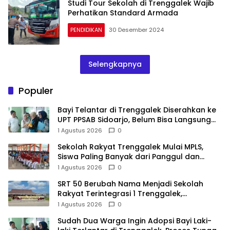
Studi Tour Sekolah di Trenggalek Wajib
Perhatikan Standard Armada
PENDIDIKAN
30 Desember 2024
Selengkapnya
Populer
Bayi Telantar di Trenggalek Diserahkan ke
UPT PPSAB Sidoarjo, Belum Bisa Langsung
Diadopsi
1 Agustus 2026
0
Sekolah Rakyat Trenggalek Mulai MPLS,
Siswa Paling Banyak dari Panggul dan
Gandusari
1 Agustus 2026
0
SRT 50 Berubah Nama Menjadi Sekolah
Rakyat Terintegrasi 1 Trenggalek,
Nomenklatur Berubah
1 Agustus 2026
0
Sudah Dua Warga Ingin Adopsi Bayi Laki-