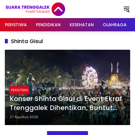
Langsung
ke
konten
PERISTIWA
PENDIDIKAN
KESEHATAN
OLAHRAGA
Shinta Gisul
PERISTIWA
Konser Shinta Gisul di Event Ekraf
Trenggalek Dihentikan, Buntut
Penonton Ricuh
27 Agustus 2025