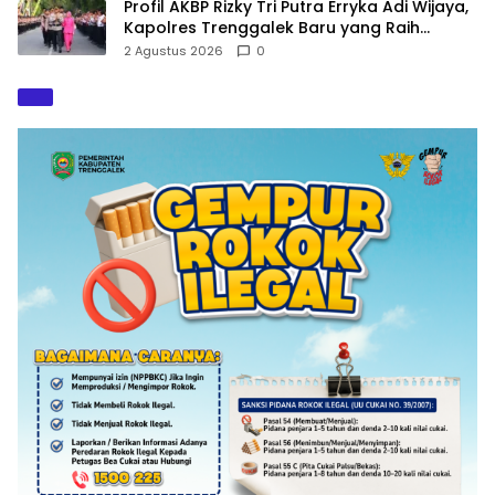
Profil AKBP Rizky Tri Putra Erryka Adi Wijaya,
Kapolres Trenggalek Baru yang Raih
Hattrick Pin Emas Kapolri
2 Agustus 2026
0