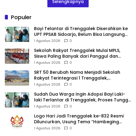
Selengkapnya
Populer
Bayi Telantar di Trenggalek Diserahkan ke
UPT PPSAB Sidoarjo, Belum Bisa Langsung
Diadopsi
1 Agustus 2026
0
Sekolah Rakyat Trenggalek Mulai MPLS,
Siswa Paling Banyak dari Panggul dan
Gandusari
1 Agustus 2026
0
SRT 50 Berubah Nama Menjadi Sekolah
Rakyat Terintegrasi 1 Trenggalek,
Nomenklatur Berubah
1 Agustus 2026
0
Sudah Dua Warga Ingin Adopsi Bayi Laki-
laki Terlantar di Trenggalek, Proses Tunggu
Hasil Penyelidikan
1 Agustus 2026
0
Logo Hari Jadi Trenggalek ke-832 Resmi
Diluncurkan, Usung Tema “Hambeging
Bumi” Gaungkan Harmoni dengan Alam
1 Agustus 2026
0