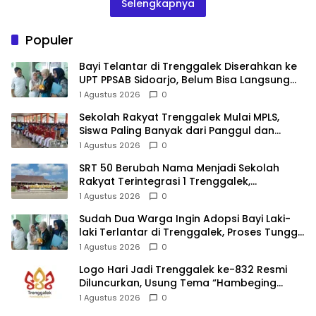
Selengkapnya
Populer
Bayi Telantar di Trenggalek Diserahkan ke
UPT PPSAB Sidoarjo, Belum Bisa Langsung
Diadopsi
1 Agustus 2026
0
Sekolah Rakyat Trenggalek Mulai MPLS,
Siswa Paling Banyak dari Panggul dan
Gandusari
1 Agustus 2026
0
SRT 50 Berubah Nama Menjadi Sekolah
Rakyat Terintegrasi 1 Trenggalek,
Nomenklatur Berubah
1 Agustus 2026
0
Sudah Dua Warga Ingin Adopsi Bayi Laki-
laki Terlantar di Trenggalek, Proses Tunggu
Hasil Penyelidikan
1 Agustus 2026
0
Logo Hari Jadi Trenggalek ke-832 Resmi
Diluncurkan, Usung Tema “Hambeging
Bumi” Gaungkan Harmoni dengan Alam
1 Agustus 2026
0