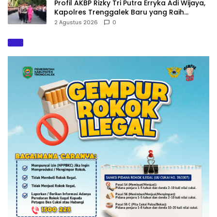
Profil AKBP Rizky Tri Putra Erryka Adi Wijaya,
Kapolres Trenggalek Baru yang Raih
Hattrick Pin Emas Kapolri
2 Agustus 2026
0