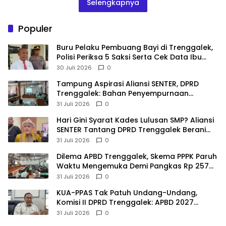
Selengkapnya
Populer
Buru Pelaku Pembuang Bayi di Trenggalek,
Polisi Periksa 5 Saksi Serta Cek Data Ibu
Melahirkan
30 Juli 2026
0
Tampung Aspirasi Aliansi SENTER, DPRD
Trenggalek: Bahan Penyempurnaan
Raperda Desa dan Pilkades
31 Juli 2026
0
Hari Gini Syarat Kades Lulusan SMP? Aliansi
SENTER Tantang DPRD Trenggalek Berani
Gunakan Open Legal Policy!
31 Juli 2026
0
Dilema APBD Trenggalek, Skema PPPK Paruh
Waktu Mengemuka Demi Pangkas Rp 257
Miliar
31 Juli 2026
0
KUA-PPAS Tak Patuh Undang-Undang,
Komisi II DPRD Trenggalek: APBD 2027
Terancam Sanksi
31 Juli 2026
0