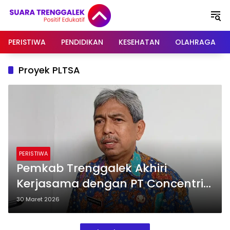
Langsung
ke
konten
PERISTIWA
PENDIDIKAN
KESEHATAN
OLAHRAGA
Proyek PLTSA
PERISTIWA
Pemkab Trenggalek Akhiri
Kerjasama dengan PT Concentrix,
Rencana Proyek PLTSA Gagal
30 Maret 2026