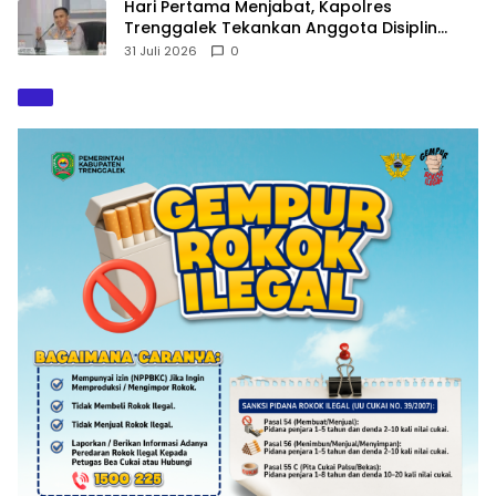
Hari Pertama Menjabat, Kapolres
Trenggalek Tekankan Anggota Disiplin
Hindari Pelanggaran
31 Juli 2026
0