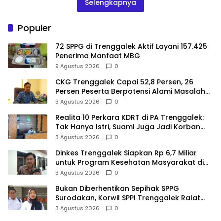
Selengkapnya
Populer
72 SPPG di Trenggalek Aktif Layani 157.425
Penerima Manfaat MBG
9 Agustus 2026
0
CKG Trenggalek Capai 52,8 Persen, 26
Persen Peserta Berpotensi Alami Masalah
Kejiwaan
3 Agustus 2026
0
Realita 10 Perkara KDRT di PA Trenggalek:
Tak Hanya Istri, Suami Juga Jadi Korban
Kekerasan
3 Agustus 2026
0
Dinkes Trenggalek Siapkan Rp 6,7 Miliar
untuk Program Kesehatan Masyarakat di
2027
3 Agustus 2026
0
Bukan Diberhentikan Sepihak SPPG
Surodakan, Korwil SPPI Trenggalek Ralat
Pernyataan Soal Permata Umat Tolak MBG
3 Agustus 2026
0