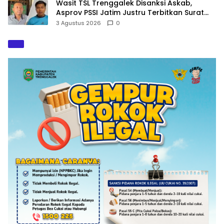
Wasit TSL Trenggalek Disanksi Askab,
Asprov PSSI Jatim Justru Terbitkan Surat
Tugas di Hari yang Sama
3 Agustus 2026
0