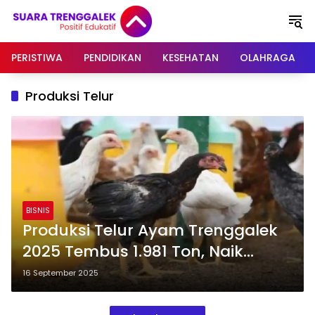
Langsung
ke
konten
PERISTIWA
PENDIDIKAN
KESEHATAN
OLAHRAGA
Produksi Telur
BISNIS
Produksi Telur Ayam Trenggalek
2025 Tembus 1.981 Ton, Naik
Dibanding Tahun Lalu
16 September 2025