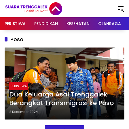
Langsung
ke
konten
PERISTIWA
PENDIDIKAN
KESEHATAN
OLAHRAGA
Poso
PERISTIWA
Dua Keluarga Asal Trenggalek
Berangkat Transmigrasi ke Poso
2 Desember 2024