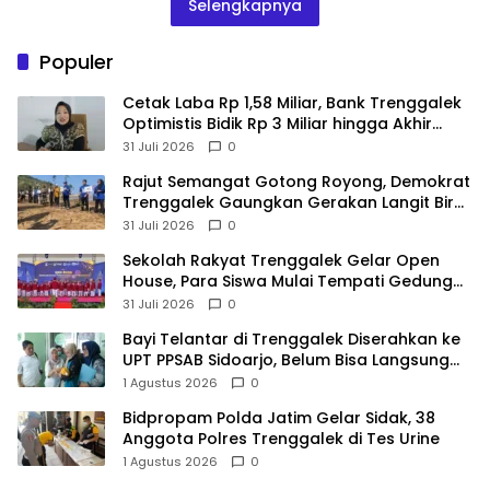
Selengkapnya
Populer
Cetak Laba Rp 1,58 Miliar, Bank Trenggalek
Optimistis Bidik Rp 3 Miliar hingga Akhir
Tahun
31 Juli 2026
0
​Rajut Semangat Gotong Royong, Demokrat
Trenggalek Gaungkan Gerakan Langit Biru
di Pantai Konang
31 Juli 2026
0
Sekolah Rakyat Trenggalek Gelar Open
House, Para Siswa Mulai Tempati Gedung
Baru
31 Juli 2026
0
Bayi Telantar di Trenggalek Diserahkan ke
UPT PPSAB Sidoarjo, Belum Bisa Langsung
Diadopsi
1 Agustus 2026
0
Bidpropam Polda Jatim Gelar Sidak, 38
Anggota Polres Trenggalek di Tes Urine
1 Agustus 2026
0