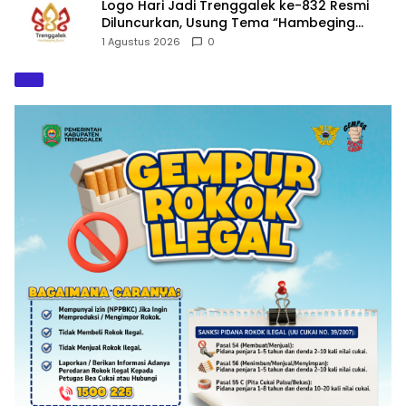
Logo Hari Jadi Trenggalek ke-832 Resmi
Diluncurkan, Usung Tema “Hambeging
Bumi” Gaungkan Harmoni dengan Alam
1 Agustus 2026
0