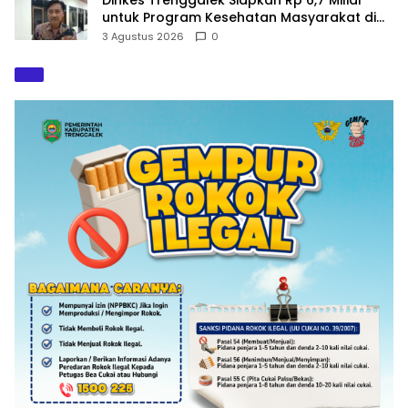
untuk Program Kesehatan Masyarakat di
2027
3 Agustus 2026
0