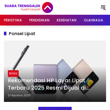
Langsung
ke
konten
PERISTIWA
PENDIDIKAN
KESEHATAN
OLAHRAGA
Ponsel Lipat
BISNIS
Rekomendasi HP Layar Lipat
Terbaru 2025 Resmi Dijual di
Indonesia
21 Agustus 2025