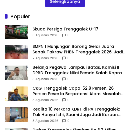
Selengkapnya
Populer
Skuad Persiga Trenggalek U-17
8 Agustus 2026
0
SMPN 1 Munjungan Borong Gelar Juara
Sepak Takraw PHBN Trenggalek 2026, Jadi
Modal Menuju POPDA Jatim
2 Agustus 2026
0
Belanja Pegawai Lampaui Batas, Komisi II
DPRD Trenggalek Nilai Pemda Salah Kaprah
dalam Perencanaan
3 Agustus 2026
0
CKG Trenggalek Capai 52,8 Persen, 26
Persen Peserta Berpotensi Alami Masalah
Kejiwaan
3 Agustus 2026
0
Realita 10 Perkara KDRT di PA Trenggalek:
Tak Hanya Istri, Suami Juga Jadi Korban
Kekerasan
3 Agustus 2026
0
Dinkes Trenggalek Siapkan Rp 6,7 Miliar