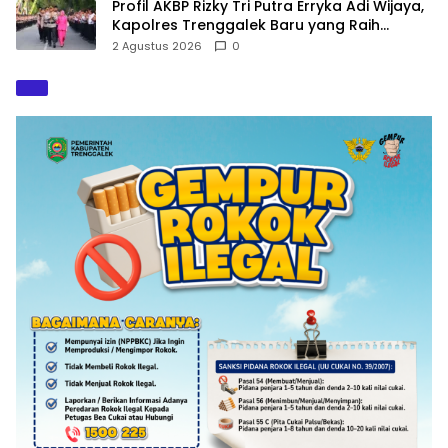
Profil AKBP Rizky Tri Putra Erryka Adi Wijaya,
Kapolres Trenggalek Baru yang Raih
Hattrick Pin Emas Kapolri
2 Agustus 2026
0