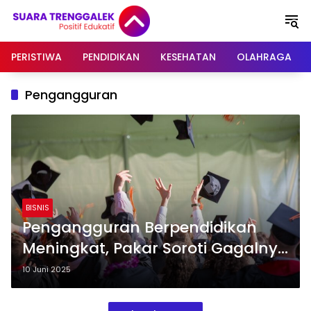
Langsung
ke
konten
PERISTIWA
PENDIDIKAN
KESEHATAN
OLAHRAGA
Pengangguran
BISNIS
Pengangguran Berpendidikan
Meningkat, Pakar Soroti Gagalnya
Konektivitas Pendidikan dan
10 Juni 2025
Industri