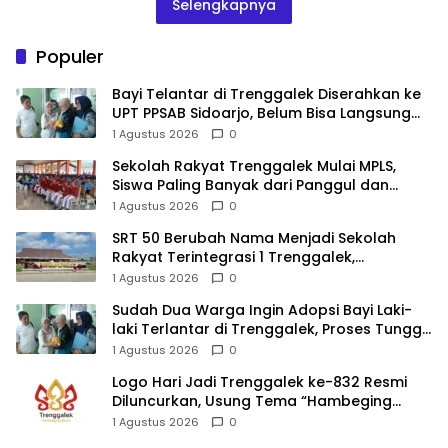
Selengkapnya
Populer
Bayi Telantar di Trenggalek Diserahkan ke
UPT PPSAB Sidoarjo, Belum Bisa Langsung
Diadopsi
1 Agustus 2026
0
Sekolah Rakyat Trenggalek Mulai MPLS,
Siswa Paling Banyak dari Panggul dan
Gandusari
1 Agustus 2026
0
SRT 50 Berubah Nama Menjadi Sekolah
Rakyat Terintegrasi 1 Trenggalek,
Nomenklatur Berubah
1 Agustus 2026
0
Sudah Dua Warga Ingin Adopsi Bayi Laki-
laki Terlantar di Trenggalek, Proses Tunggu
Hasil Penyelidikan
1 Agustus 2026
0
Logo Hari Jadi Trenggalek ke-832 Resmi
Diluncurkan, Usung Tema “Hambeging
Bumi” Gaungkan Harmoni dengan Alam
1 Agustus 2026
0