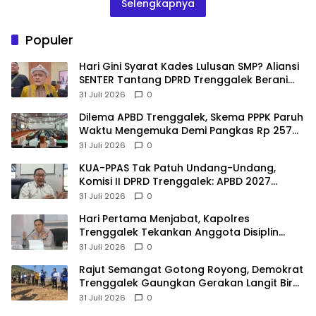
Selengkapnya
Populer
Hari Gini Syarat Kades Lulusan SMP? Aliansi
SENTER Tantang DPRD Trenggalek Berani
Gunakan Open Legal Policy!
31 Juli 2026
0
Dilema APBD Trenggalek, Skema PPPK Paruh
Waktu Mengemuka Demi Pangkas Rp 257
Miliar
31 Juli 2026
0
KUA-PPAS Tak Patuh Undang-Undang,
Komisi II DPRD Trenggalek: APBD 2027
Terancam Sanksi
31 Juli 2026
0
Hari Pertama Menjabat, Kapolres
Trenggalek Tekankan Anggota Disiplin
Hindari Pelanggaran
31 Juli 2026
0
​Rajut Semangat Gotong Royong, Demokrat
Trenggalek Gaungkan Gerakan Langit Biru
di Pantai Konang
31 Juli 2026
0