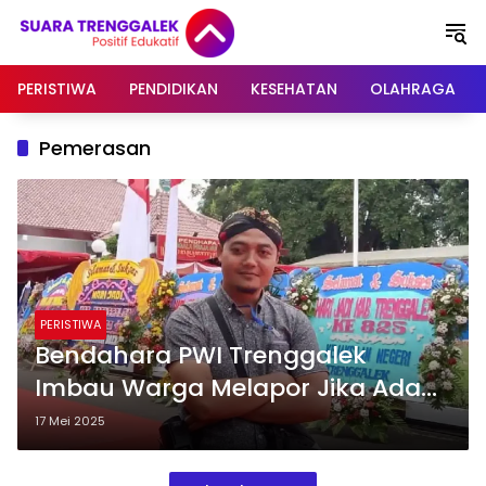
Langsung
ke
konten
PERISTIWA
PENDIDIKAN
KESEHATAN
OLAHRAGA
Pemerasan
PERISTIWA
Bendahara PWI Trenggalek
Imbau Warga Melapor Jika Ada
Penyalahgunaan Profesi
17 Mei 2025
Wartawan