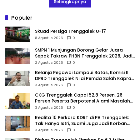
Selengkapnya
Populer
Skuad Persiga Trenggalek U-17
8 Agustus 2026
0
SMPN 1 Munjungan Borong Gelar Juara
Sepak Takraw PHBN Trenggalek 2026, Jadi
Modal Menuju POPDA Jatim
2 Agustus 2026
0
Belanja Pegawai Lampaui Batas, Komisi II
DPRD Trenggalek Nilai Pemda Salah Kaprah
dalam Perencanaan
3 Agustus 2026
0
CKG Trenggalek Capai 52,8 Persen, 26
Persen Peserta Berpotensi Alami Masalah
Kejiwaan
3 Agustus 2026
0
Realita 10 Perkara KDRT di PA Trenggalek:
Tak Hanya Istri, Suami Juga Jadi Korban
Kekerasan
3 Agustus 2026
0
Dinkes Trenggalek Siapkan Rp 6,7 Miliar