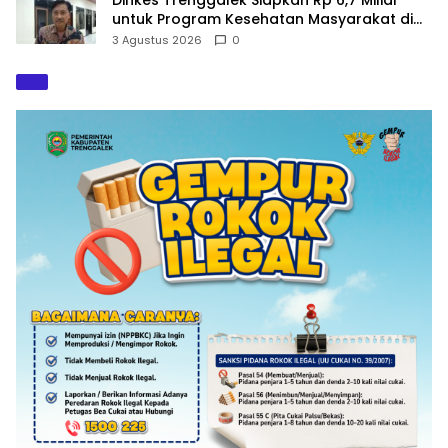
untuk Program Kesehatan Masyarakat di
2027
3 Agustus 2026
0