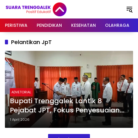
Langsung
ke
konten
PERISTIWA
PENDIDIKAN
KESEHATAN
OLAHRAGA
Pelantikan JpT
ADVETORIAL
Bupati Trenggalek Lantik 8
Pejabat JPT, Fokus Penyesuaian
Struktur dan Peningkatan
1 April 2026
Layanan