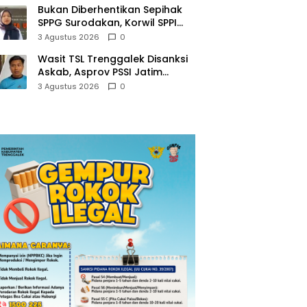
Bukan Diberhentikan Sepihak
SPPG Surodakan, Korwil SPPI
Trenggalek Ralat Pernyataan
3 Agustus 2026
0
Soal Permata Umat Tolak MBG
Wasit TSL Trenggalek Disanksi
Askab, Asprov PSSI Jatim
Justru Terbitkan Surat Tugas di
3 Agustus 2026
0
Hari yang Sama