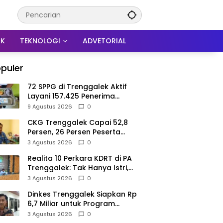
IK
TEKNOLOGI
ADVETORIAL
puler
72 SPPG di Trenggalek Aktif
Layani 157.425 Penerima
Manfaat MBG
9 Agustus 2026
0
CKG Trenggalek Capai 52,8
Persen, 26 Persen Peserta
Berpotensi Alami Masalah
3 Agustus 2026
0
Kejiwaan
Realita 10 Perkara KDRT di PA
Trenggalek: Tak Hanya Istri,
Suami Juga Jadi Korban
3 Agustus 2026
0
Kekerasan
Dinkes Trenggalek Siapkan Rp
6,7 Miliar untuk Program
Kesehatan Masyarakat di 2027
3 Agustus 2026
0