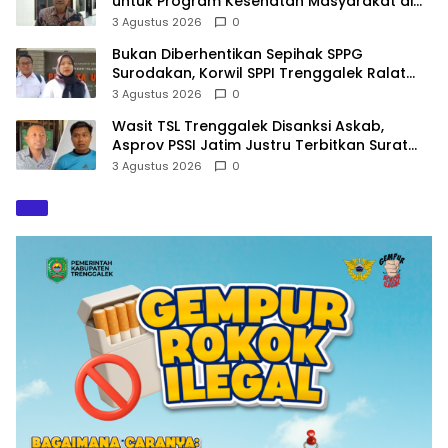
untuk Program Kesehatan Masyarakat di
2027
3 Agustus 2026
0
Bukan Diberhentikan Sepihak SPPG
Surodakan, Korwil SPPI Trenggalek Ralat
Pernyataan Soal Permata Umat Tolak MBG
3 Agustus 2026
0
Wasit TSL Trenggalek Disanksi Askab,
Asprov PSSI Jatim Justru Terbitkan Surat
Tugas di Hari yang Sama
3 Agustus 2026
0