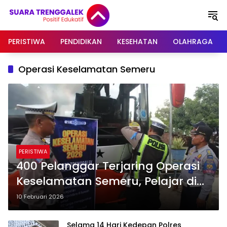
Langsung
ke
konten
PERISTIWA
PENDIDIKAN
KESEHATAN
OLAHRAGA
Operasi Keselamatan Semeru
PERISTIWA
400 Pelanggar Terjaring Operasi
Keselamatan Semeru, Pelajar di
Trenggalek Mendominasi
10 Februari 2026
Pelanggaran
Selama 14 Hari Kedepan Polres