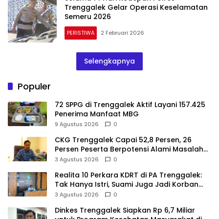
Trenggalek Gelar Operasi Keselamatan
Semeru 2026
PERISTIWA
2 Februari 2026
Selengkapnya
Populer
72 SPPG di Trenggalek Aktif Layani 157.425
Penerima Manfaat MBG
9 Agustus 2026
0
CKG Trenggalek Capai 52,8 Persen, 26
Persen Peserta Berpotensi Alami Masalah
Kejiwaan
3 Agustus 2026
0
Realita 10 Perkara KDRT di PA Trenggalek:
Tak Hanya Istri, Suami Juga Jadi Korban
Kekerasan
3 Agustus 2026
0
Dinkes Trenggalek Siapkan Rp 6,7 Miliar